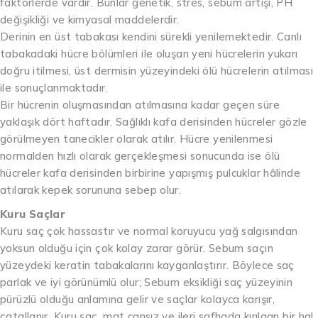
faktörlerde vardır. Bunlar genetik, stres, sebum artışı, PH
değişikliği ve kimyasal maddelerdir.
Derinin en üst tabakası kendini sürekli yenilemektedir. Canlı
tabakadaki hücre bölümleri ile oluşan yeni hücrelerin yukarı
doğru itilmesi, üst dermisin yüzeyindeki ölü hücrelerin atılması
ile sonuçlanmaktadır.
Bir hücrenin oluşmasından atılmasına kadar geçen süre
yaklaşık dört haftadır. Sağlıklı kafa derisinden hücreler gözle
görülmeyen tanecikler olarak atılır. Hücre yenilenmesi
normalden hızlı olarak gerçekleşmesi sonucunda ise ölü
hücreler kafa derisinden birbirine yapışmış pulcuklar hâlinde
atılarak kepek sorununa sebep olur.
Kuru Saçlar
Kuru saç çok hassastır ve normal koruyucu yağ salgısından
yoksun olduğu için çok kolay zarar görür. Sebum saçın
yüzeydeki keratin tabakalarını kayganlaştırır. Böylece saç
parlak ve iyi görünümlü olur; Sebum eksikliği saç yüzeyinin
pürüzlü olduğu anlamına gelir ve saçlar kolayca karışır,
çatallanır. Kuru saç, mat cansız ve ileri safhada kırılgan bir hal