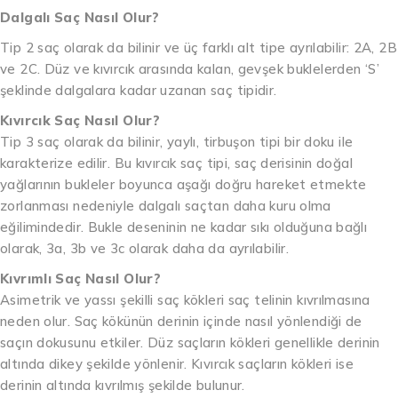
Dalgalı Saç Nasıl Olur?
Tip 2 saç olarak da bilinir ve üç farklı alt tipe ayrılabilir: 2A, 2B
ve 2C. Düz ve kıvırcık arasında kalan, gevşek buklelerden ‘S’
şeklinde dalgalara kadar uzanan saç tipidir.
Kıvırcık Saç Nasıl Olur?
Tip 3 saç olarak da bilinir, yaylı, tirbuşon tipi bir doku ile
karakterize edilir. Bu kıvırcık saç tipi, saç derisinin doğal
yağlarının bukleler boyunca aşağı doğru hareket etmekte
zorlanması nedeniyle dalgalı saçtan daha kuru olma
eğilimindedir. Bukle deseninin ne kadar sıkı olduğuna bağlı
olarak, 3a, 3b ve 3c olarak daha da ayrılabilir.
Kıvrımlı Saç Nasıl Olur?
Asimetrik ve yassı şekilli saç kökleri saç telinin kıvrılmasına
neden olur. Saç kökünün derinin içinde nasıl yönlendiği de
saçın dokusunu etkiler. Düz saçların kökleri genellikle derinin
altında dikey şekilde yönlenir. Kıvırcık saçların kökleri ise
derinin altında kıvrılmış şekilde bulunur.