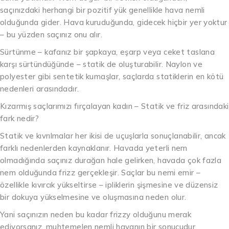
saçınızdaki herhangi bir pozitif yük genellikle hava nemli
olduğunda gider. Hava kuruduğunda, gidecek hiçbir yer yoktur
– bu yüzden saçınız onu alır.
Sürtünme – kafanız bir şapkaya, eşarp veya ceket taslana
karşı sürtündüğünde – statik de oluşturabilir. Naylon ve
polyester gibi sentetik kumaşlar, saçlarda statiklerin en kötü
nedenleri arasındadır.
Kızarmış saçlarımızı fırçalayan kadın – Statik ve friz arasındaki
fark nedir?
Statik ve kıvrılmalar her ikisi de uçuşlarla sonuçlanabilir, ancak
farklı nedenlerden kaynaklanır. Havada yeterli nem
olmadığında saçınız durağan hale gelirken, havada çok fazla
nem olduğunda frizz gerçekleşir. Saçlar bu nemi emir –
özellikle kıvırcık yükseltirse – ipliklerin şişmesine ve düzensiz
bir dokuya yükselmesine ve oluşmasına neden olur.
Yani saçınızın neden bu kadar frizzy olduğunu merak
ediyorsanız, muhtemelen nemli havanın bir sonucudur.