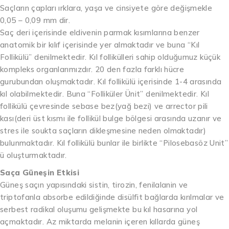
Saçların çapları ırklara, yaşa ve cinsiyete göre değişmekle
0,05 – 0,09 mm dir.
Saç deri içerisinde eldivenin parmak kısımlarına benzer
anatomik bir kılıf içerisinde yer almaktadır ve buna “Kıl
Follikülü” denilmektedir. Kıl follikülleri sahip olduğumuz küçük
kompleks organlarımızdır. 20 den fazla farklı hücre
gurubundan oluşmaktadır. Kıl follikülü içerisinde 1-4 arasında
kıl olabilmektedir. Buna “Folliküler Ünit” denilmektedir. Kıl
follikülü çevresinde sebase bez(yağ bezi) ve arrector pili
kası(deri üst kısmı ile follikül bulge bölgesi arasında uzanır ve
stres ile soukta saçların dikleşmesine neden olmaktadır)
bulunmaktadır. Kıl follikülü bunlar ile birlikte “Pilosebasöz Unit”
ü oluşturmaktadır.
Saça Güneşin Etkisi
Güneş saçın yapısındaki sistin, tirozin, fenilalanin ve
triptofanla absorbe edildiğinde disülfit bağlarda kırılmalar ve
serbest radikal oluşumu gelişmekte bu kıl hasarına yol
açmaktadır. Az miktarda melanin içeren kıllarda güneş