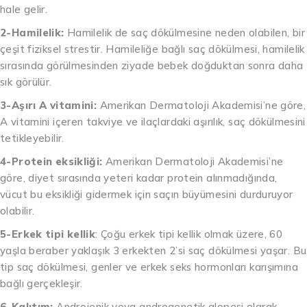
hale gelir.
2-Hamilelik:
Hamilelik de saç dökülmesine neden olabilen, bir
çeşit fiziksel strestir. Hamileliğe bağlı saç dökülmesi, hamilelik
sırasında görülmesinden ziyade bebek doğduktan sonra daha
sık görülür.
3-Aşırı A vitamini:
Amerikan Dermatoloji Akademisi’ne göre,
A vitamini içeren takviye ve ilaçlardaki aşırılık, saç dökülmesini
tetikleyebilir.
4-Protein eksikliği:
Amerikan Dermatoloji Akademisi’ne
göre, diyet sırasında yeteri kadar protein alınmadığında,
vücut bu eksikliği gidermek için saçın büyümesini durduruyor
olabilir.
5-Erkek tipi kellik
: Çoğu erkek tipi kellik olmak üzere, 60
yaşla beraber yaklaşık 3 erkekten 2’si saç dökülmesi yaşar. Bu
tip saç dökülmesi, genler ve erkek seks hormonları karışımına
bağlı gerçekleşir.
6-Kalıtım:
Androjenik veya androgenetik alopesi olarak