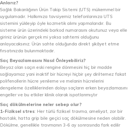
Anlarız?
Sağlık Bakanlığının Ürün Takip Sistemi (UTS) mükemmel bir
uygulamadır. Halkımıza tavsiyemiz telefonlarınıza UTS
sistemini yükleyip öyle kozmetik alımı yapmalarıdır. Bu
sisteme ürün üzerindeki barkod numarasını okutunuz veya elle
giriniz ürünün gerçek mi yoksa sahtemi olduğunu
anlayacaksınız. Ürün sahte olduğunda direkt şikâyet etme
fırsatınızda bulunmaktadır.
Saç Beyazlamasını Nasıl Önleyebiliriz?
Beyaz olan saçın eski rengine dönmesini hiç bir madde
sağlayamaz yani inaktif bir hücreyi hiçbir şey diriltemez fakat
polifenollerin hücre yenileme ve melanin hücrelerini
dengeleme özelliklerinden dolayı saçların erken beyazlamasını
engeller ve bu etkiler klinik olarak ispatlanmıştır
Saç dökülmelerine neler sebep olur?
1-Fiziksel stres
: Her türlü fiziksel travma, ameliyat, zor bir
hastalık, hatta grip bile geçici saç dökülmesine neden olabilir.
Dökülme, genellikle travmanın 3-6 ay sonrasında fark edilir