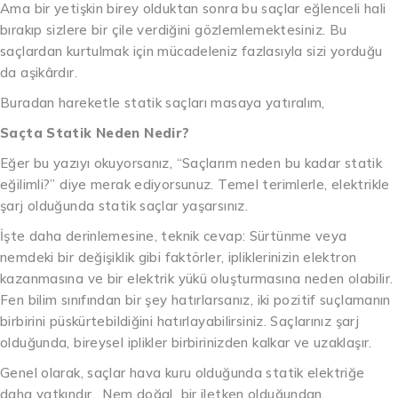
Ama bir yetişkin birey olduktan sonra bu saçlar eğlenceli hali
bırakıp sizlere bir çile verdiğini gözlemlemektesiniz. Bu
saçlardan kurtulmak için mücadeleniz fazlasıyla sizi yorduğu
da aşikârdır.
Buradan hareketle statik saçları masaya yatıralım,
Saçta Statik Neden Nedir?
Eğer bu yazıyı okuyorsanız, “Saçlarım neden bu kadar statik
eğilimli?” diye merak ediyorsunuz. Temel terimlerle, elektrikle
şarj olduğunda statik saçlar yaşarsınız.
İşte daha derinlemesine, teknik cevap: Sürtünme veya
nemdeki bir değişiklik gibi faktörler, ipliklerinizin elektron
kazanmasına ve bir elektrik yükü oluşturmasına neden olabilir.
Fen bilim sınıfından bir şey hatırlarsanız, iki pozitif suçlamanın
birbirini püskürtebildiğini hatırlayabilirsiniz. Saçlarınız şarj
olduğunda, bireysel iplikler birbirinizden kalkar ve uzaklaşır.
Genel olarak, saçlar hava kuru olduğunda statik elektriğe
daha yatkındır. Nem doğal bir iletken olduğundan,