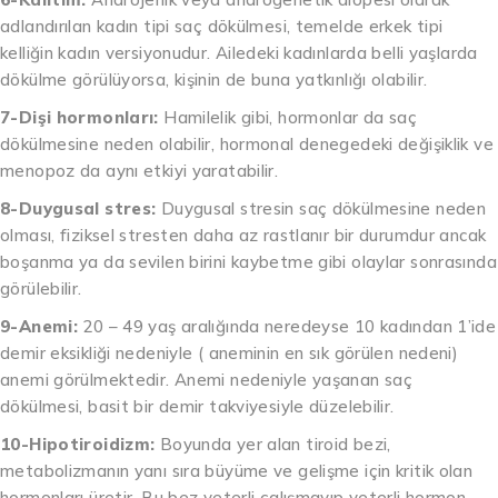
adlandırılan kadın tipi saç dökülmesi, temelde erkek tipi
kelliğin kadın versiyonudur. Ailedeki kadınlarda belli yaşlarda
dökülme görülüyorsa, kişinin de buna yatkınlığı olabilir.
7-Dişi hormonları:
Hamilelik gibi, hormonlar da saç
dökülmesine neden olabilir, hormonal denegedeki değişiklik ve
menopoz da aynı etkiyi yaratabilir.
8-Duygusal stres:
Duygusal stresin saç dökülmesine neden
olması, fiziksel stresten daha az rastlanır bir durumdur ancak
boşanma ya da sevilen birini kaybetme gibi olaylar sonrasında
görülebilir.
9-Anemi:
20 – 49 yaş aralığında neredeyse 10 kadından 1’ide
demir eksikliği nedeniyle ( aneminin en sık görülen nedeni)
anemi görülmektedir. Anemi nedeniyle yaşanan saç
dökülmesi, basit bir demir takviyesiyle düzelebilir.
10-Hipotiroidizm:
Boyunda yer alan tiroid bezi,
metabolizmanın yanı sıra büyüme ve gelişme için kritik olan
hormonları üretir. Bu bez yeterli çalışmayıp yeterli hormon