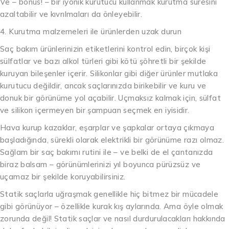
Ve – bonus! – bir iyonik kurutucu kullanmak kurutma süresini
azaltabilir ve kıvrılmaları da önleyebilir.
4. Kurutma malzemeleri ile ürünlerden uzak durun
Saç bakım ürünlerinizin etiketlerini kontrol edin, birçok kişi
sülfatlar ve bazı alkol türleri gibi kötü şöhretli bir şekilde
kuruyan bileşenler içerir. Silikonlar gibi diğer ürünler mutlaka
kurutucu değildir, ancak saçlarınızda birikebilir ve kuru ve
donuk bir görünüme yol açabilir. Uçmaksız kalmak için, sülfat
ve silikon içermeyen bir şampuan seçmek en iyisidir.
Hava kurup kazaklar, eşarplar ve şapkalar ortaya çıkmaya
başladığında, sürekli olarak elektrikli bir görünüme razı olmaz.
Sağlam bir saç bakımı rutini ile – ve belki de el çantanızda
biraz balsam – görünümlerinizi yıl boyunca pürüzsüz ve
uçamaz bir şekilde koruyabilirsiniz.
Statik saçlarla uğraşmak genellikle hiç bitmez bir mücadele
gibi görünüyor – özellikle kurak kış aylarında. Ama öyle olmak
zorunda değil! Statik saçlar ve nasıl durdurulacakları hakkında