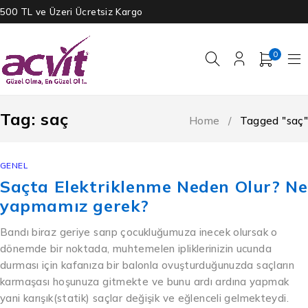
500 TL ve Üzeri Ücretsiz Kargo
0
Tag: saç
Home
/
Tagged "saç"
GENEL
Saçta Elektriklenme Neden Olur? Ne
yapmamız gerek?
Bandı biraz geriye sarıp çocukluğumuza inecek olursak o
dönemde bir noktada, muhtemelen ipliklerinizin ucunda
durması için kafanıza bir balonla ovuşturduğunuzda saçların
karmaşası hoşunuza gitmekte ve bunu ardı ardına yapmak
yani karışık(statik) saçlar değişik ve eğlenceli gelmekteydi.