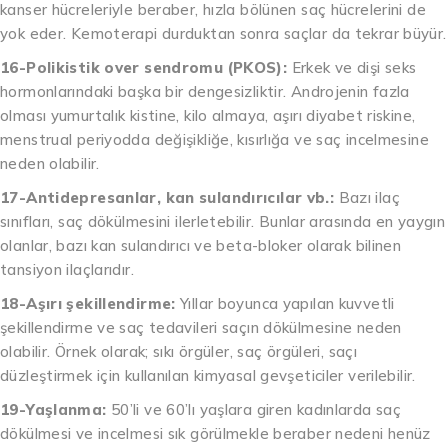
kanser hücreleriyle beraber, hızla bölünen saç hücrelerini de
yok eder. Kemoterapi durduktan sonra saçlar da tekrar büyür.
16-Polikistik over sendromu (PKOS):
Erkek ve dişi seks
hormonlarındaki başka bir dengesizliktir. Androjenin fazla
olması yumurtalık kistine, kilo almaya, aşırı diyabet riskine,
menstrual periyodda değişikliğe, kısırlığa ve saç incelmesine
neden olabilir.
17-Antidepresanlar, kan sulandırıcılar vb.:
Bazı ilaç
sınıfları, saç dökülmesini ilerletebilir. Bunlar arasında en yaygın
olanlar, bazı kan sulandırıcı ve beta-bloker olarak bilinen
tansiyon ilaçlarıdır.
18-Aşırı şekillendirme:
Yıllar boyunca yapılan kuvvetli
şekillendirme ve saç tedavileri saçın dökülmesine neden
olabilir. Örnek olarak; sıkı örgüler, saç örgüleri, saçı
düzleştirmek için kullanılan kimyasal gevşeticiler verilebilir.
19-Yaşlanma:
50’li ve 60’lı yaşlara giren kadınlarda saç
dökülmesi ve incelmesi sık görülmekle beraber nedeni henüz