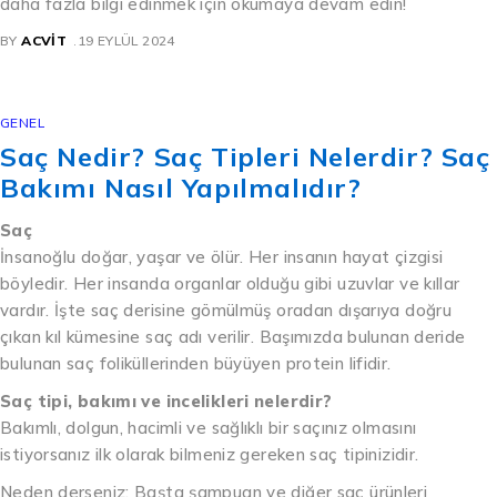
daha fazla bilgi edinmek için okumaya devam edin!
BY
ACVIT
19 EYLÜL 2024
GENEL
Saç Nedir? Saç Tipleri Nelerdir? Saç
Bakımı Nasıl Yapılmalıdır?
Saç
İnsanoğlu doğar, yaşar ve ölür. Her insanın hayat çizgisi
böyledir. Her insanda organlar olduğu gibi uzuvlar ve kıllar
vardır. İşte saç derisine gömülmüş oradan dışarıya doğru
çıkan kıl kümesine saç adı verilir. Başımızda bulunan deride
bulunan saç foliküllerinden büyüyen protein lifidir.
Saç tipi, bakımı ve incelikleri nelerdir?
Bakımlı, dolgun, hacimli ve sağlıklı bir saçınız olmasını
istiyorsanız ilk olarak bilmeniz gereken saç tipinizidir.
Neden derseniz; Başta şampuan ve diğer saç ürünleri