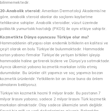
bilinmemektedir.
20-Anabolik steroid:
Amerikan Dermatoloji Akademisi’ne
göre, anabolik steroid alanlar da saçlarını kaybetme
tehlikesine sahipler. Anabolik steroidler, vücut üzerinde
polikistik yumurtalık hastalığı (PKOS) ile aynı etkiye sahiptir.
Kozmetikte Dünya oyuncusu Türkiye olur mu?
Hammaddenin altyapısı olan endemik bitkilerin en kalitesi ve
çeşit olarak en bolu Türkiye’de bulunmaktadır. Hammadde
satan yabancı firmalar Türkiye’de yetişen bitkileri işleyip
hammadde haline getirerek bizlere ve Dünya’ya satmaktadır.
Ayrıca ülkemizi yabancı kozmetik markaları istila etmiş
durumdalar. Bu ürünler cilt yapımızı ve saç yapımızı bozan
kozmetik ürünleridir. Yetkililerin bir an önce buna da önlem
almalarını bekliyoruz.
Türkiye’nin kozmetik hacmi 9 milyar liradır. Bu pastanın 7
milyar lirasını yabancı, sadece 2 milyar lirasını Türk kozmetik
markaları almaktadır. Olay sadece ülkemizle sınırlı değildir.
Şayet biz milli ve yerli değerlerimize güvenir. Bakanlığın