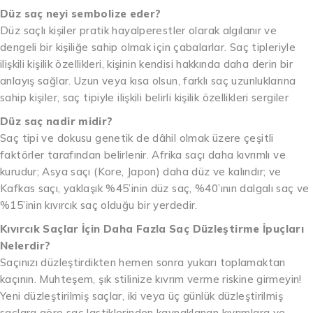
Düz saç neyi sembolize eder?
Düz saçlı kişiler pratik hayalperestler olarak algılanır ve
dengeli bir kişiliğe sahip olmak için çabalarlar. Saç tipleriyle
ilişkili kişilik özellikleri, kişinin kendisi hakkında daha derin bir
anlayış sağlar. Uzun veya kısa olsun, farklı saç uzunluklarına
sahip kişiler, saç tipiyle ilişkili belirli kişilik özellikleri sergiler
Düz saç nadir midir?
Saç tipi ve dokusu genetik de dâhil olmak üzere çeşitli
faktörler tarafından belirlenir. Afrika saçı daha kıvrımlı ve
kurudur; Asya saçı (Kore, Japon) daha düz ve kalındır; ve
Kafkas saçı, yaklaşık %45’inin düz saç, %40’ının dalgalı saç ve
%15’inin kıvırcık saç olduğu bir yerdedir.
Kıvırcık Saçlar İçin Daha Fazla Saç Düzleştirme İpuçları
Nelerdir?
Saçınızı düzleştirdikten hemen sonra yukarı toplamaktan
kaçının. Muhteşem, şık stilinize kıvrım verme riskine girmeyin!
Yeni düzleştirilmiş saçlar, iki veya üç günlük düzleştirilmiş
saçlara göre saç lastiklerinden kaynaklanan kıvrımlara ve