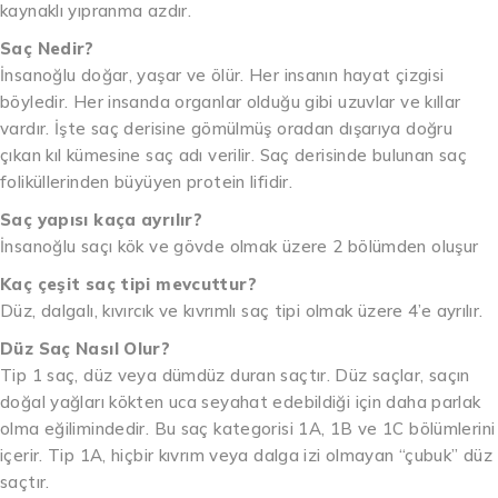
kaynaklı yıpranma azdır.
Saç Nedir?
İnsanoğlu doğar, yaşar ve ölür. Her insanın hayat çizgisi
böyledir. Her insanda organlar olduğu gibi uzuvlar ve kıllar
vardır. İşte saç derisine gömülmüş oradan dışarıya doğru
çıkan kıl kümesine saç adı verilir. Saç derisinde bulunan saç
foliküllerinden büyüyen protein lifidir.
Saç yapısı kaça ayrılır?
İnsanoğlu saçı kök ve gövde olmak üzere 2 bölümden oluşur
Kaç çeşit saç tipi mevcuttur?
Düz, dalgalı, kıvırcık ve kıvrımlı saç tipi olmak üzere 4’e ayrılır.
Düz Saç Nasıl Olur?
Tip 1 saç, düz veya dümdüz duran saçtır. Düz saçlar, saçın
doğal yağları kökten uca seyahat edebildiği için daha parlak
olma eğilimindedir. Bu saç kategorisi 1A, 1B ve 1C bölümlerini
içerir. Tip 1A, hiçbir kıvrım veya dalga izi olmayan “çubuk” düz
saçtır.