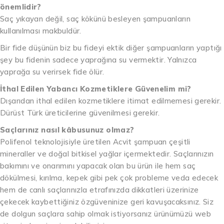
önemlidir?
Saç yıkayan değil, saç kökünü besleyen şampuanların
kullanılması makbuldür.
Bir fide düşünün biz bu fideyi ektik diğer şampuanların yaptığı
şey bu fidenin sadece yaprağına su vermektir. Yalnızca
yaprağa su verirsek fide ölür.
İthal Edilen Yabancı Kozmetiklere Güvenelim mi?
Dışarıdan ithal edilen kozmetiklere itimat edilmemesi gerekir.
Dürüst Türk üreticilerine güvenilmesi gerekir.
Saçlarınız nasıl kâbusunuz olmaz?
Polifenol teknolojisiyle üretilen Acvit şampuan çeşitli
mineraller ve doğal bitkisel yağlar içermektedir. Saçlarınızın
bakımını ve onarımını yapacak olan bu ürün ile hem saç
dökülmesi, kırılma, kepek gibi pek çok probleme veda edecek
hem de canlı saçlarınızla etrafınızda dikkatleri üzerinize
çekecek kaybettiğiniz özgüveninize geri kavuşacaksınız. Siz
de dolgun saçlara sahip olmak istiyorsanız ürünümüzü web