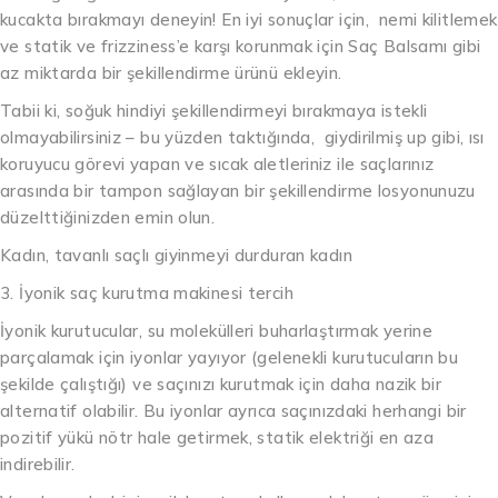
kucakta bırakmayı deneyin! En iyi sonuçlar için, nemi kilitlemek
ve statik ve frizziness’e karşı korunmak için Saç Balsamı gibi
az miktarda bir şekillendirme ürünü ekleyin.
Tabii ki, soğuk hindiyi şekillendirmeyi bırakmaya istekli
olmayabilirsiniz – bu yüzden taktığında, giydirilmiş up gibi, ısı
koruyucu görevi yapan ve sıcak aletleriniz ile saçlarınız
arasında bir tampon sağlayan bir şekillendirme losyonunuzu
düzelttiğinizden emin olun.
Kadın, tavanlı saçlı giyinmeyi durduran kadın
3. İyonik saç kurutma makinesi tercih
İyonik kurutucular, su molekülleri buharlaştırmak yerine
parçalamak için iyonlar yayıyor (gelenekli kurutucuların bu
şekilde çalıştığı) ve saçınızı kurutmak için daha nazik bir
alternatif olabilir. Bu iyonlar ayrıca saçınızdaki herhangi bir
pozitif yükü nötr hale getirmek, statik elektriği en aza
indirebilir.