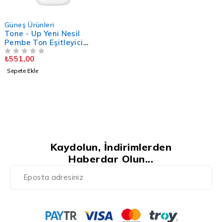
Güneş Ürünleri
Tone - Up Yeni Nesil
Pembe Ton Eşitleyici
Güneş Kremi 50+SPF – 100
₺
551,00
ml. PA++++
5 ÜZERINDEN
OY ALDI
Sepete Ekle
Kaydolun, İndirimlerden
Haberdar Olun...