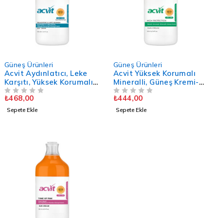
Güneş Ürünleri
Güneş Ürünleri
Acvit Aydınlatıcı, Leke
Acvit Yüksek Korumalı
Karşıtı, Yüksek Korumalı
Mineralli, Güneş Kremi-
Güneş Kremi - 50+SPF -
50+SPF – 100 ML. –
₺
468,00
₺
444,00
100 ML. – PA++++
5 ÜZERINDEN
OY ALDI
PA++++
5 ÜZERINDEN
OY ALDI
Sepete Ekle
Sepete Ekle