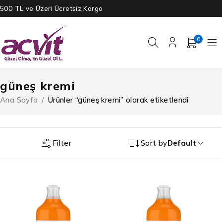
500 TL ve Üzeri Ücretsiz Kargo
0
güneş kremi
Ana Sayfa
/
Ürünler “güneş kremi” olarak etiketlendi
Filter
Sort by
Default