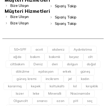
Bize Ulaşın
Sipariş Takip
Müşteri Hizmetleri
Bize Ulaşın
Sipariş Takip
Bize Ulaşın
Sipariş Takip
50+SPF
acvit
akdeniz
Aydınlatma
ağda
bakım
bakımlı
beyaz
cilt
ciltbakım
Deniz
deri
dolgun
doğal
dökülme
epilasyon
erkek
güneş
güneş kremi
incikrem
jel
kadın
kararmış
kepek
koltukaltı
kıl
kırışıklık
lazer
leke
Mineralli
Niacinamide
Olguncilt
onarıcı
ozon
pH
saç