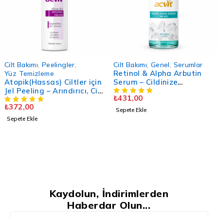
Cilt Bakımı
,
Peelingler
,
Cilt Bakımı
,
Genel
,
Serumlar
Retinol & Alpha Arbutin
Yüz Temizleme
Atopik(Hassas) Ciltler için
Serum – Cildinize
Jel Peeling – Arındırıcı, Cilt
Profesyonel Destek - 30
₺
431,00
Yenileyici - 100 ML.
ML
₺
372,00
Sepete Ekle
Sepete Ekle
Kaydolun, İndirimlerden
Haberdar Olun...