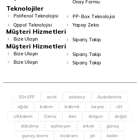
Onay Formu
Teknolojiler
Polifenol Teknolojisi
PP-Box Teknolojisi
Qppol Teknolojisi
Yapay Zeka
Müşteri Hizmetleri
Bize Ulaşın
Sipariş Takip
Müşteri Hizmetleri
Bize Ulaşın
Sipariş Takip
Bize Ulaşın
Sipariş Takip
50+SPF
acvit
akdeniz
Aydınlatma
ağda
bakım
bakımlı
beyaz
cilt
ciltbakım
Deniz
deri
dolgun
doğal
dökülme
epilasyon
erkek
güneş
güneş kremi
incikrem
jel
kadın