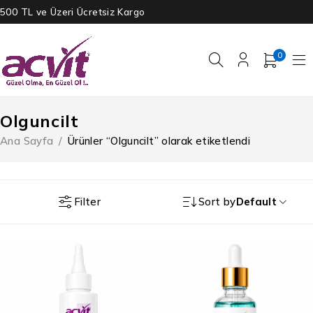
500 TL ve Üzeri Ücretsiz Kargo
0
Olguncilt
Ana Sayfa
/
Ürünler “Olguncilt” olarak etiketlendi
Filter
Sort by
Default