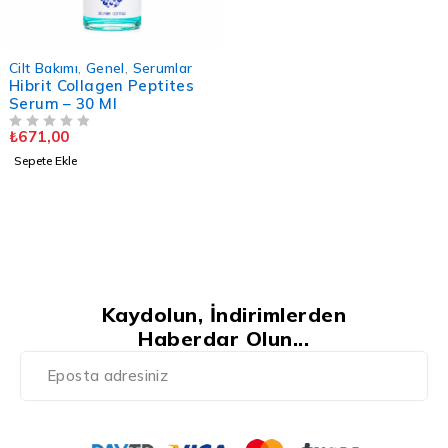
Cilt Bakımı
,
Genel
,
Serumlar
Hibrit Collagen Peptites
Serum – 30 Ml
₺
671,00
5 ÜZERINDEN
OY ALDI
Sepete Ekle
Kaydolun, İndirimlerden
Haberdar Olun...