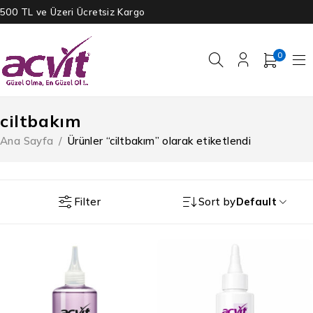
500 TL ve Üzeri Ücretsiz Kargo
0
ciltbakım
Ana Sayfa
/
Ürünler “ciltbakım” olarak etiketlendi
Filter
Sort by
Default