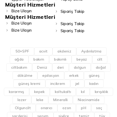
Müşteri Hizmetleri
Bize Ulaşın
Sipariş Takip
Müşteri Hizmetleri
Bize Ulaşın
Sipariş Takip
Bize Ulaşın
Sipariş Takip
50+SPF
acvit
akdeniz
Aydınlatma
ağda
bakım
bakımlı
beyaz
cilt
ciltbakım
Deniz
deri
dolgun
doğal
dökülme
epilasyon
erkek
güneş
güneş kremi
incikrem
jel
kadın
kararmış
kepek
koltukaltı
kıl
kırışıklık
lazer
leke
Mineralli
Niacinamide
Olguncilt
onarıcı
ozon
pH
saç
saçderisi
serum
sivilce
temiz
tüy