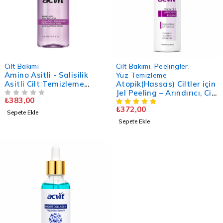
Cilt Bakımı
Cilt Bakımı
,
Peelingler
,
Amino Asitli - Salisilik
Yüz Temizleme
Asitli Cilt Temizleme
Atopik(Hassas) Ciltler için
Toniği – 200 ML.
Jel Peeling – Arındırıcı, Cilt
₺
383,00
5 ÜZERINDEN
OY ALDI
Yenileyici - 100 ML.
₺
372,00
Sepete Ekle
Sepete Ekle