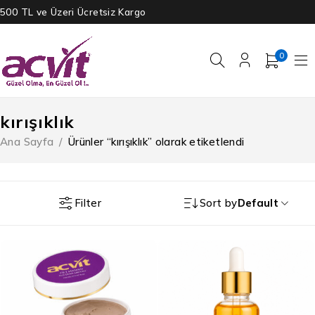
500 TL ve Üzeri Ücretsiz Kargo
0
kırışıklık
Ana Sayfa
/
Ürünler “kırışıklık” olarak etiketlendi
Filter
Sort by
Default