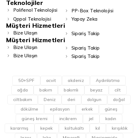
Teknolojiler
Polifenol Teknolojisi
PP-Box Teknolojisi
Qppol Teknolojisi
Yapay Zeka
Müşteri Hizmetleri
Bize Ulaşın
Sipariş Takip
Müşteri Hizmetleri
Bize Ulaşın
Sipariş Takip
Bize Ulaşın
Sipariş Takip
50+SPF
acvit
akdeniz
Aydınlatma
ağda
bakım
bakımlı
beyaz
cilt
ciltbakım
Deniz
deri
dolgun
doğal
dökülme
epilasyon
erkek
güneş
güneş kremi
incikrem
jel
kadın
kararmış
kepek
koltukaltı
kıl
kırışıklık
lazer
leke
Mineralli
Niacinamide