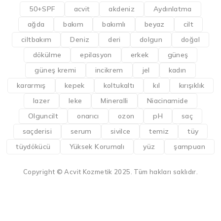
50+SPF
acvit
akdeniz
Aydınlatma
ağda
bakım
bakımlı
beyaz
cilt
ciltbakım
Deniz
deri
dolgun
doğal
dökülme
epilasyon
erkek
güneş
güneş kremi
incikrem
jel
kadın
kararmış
kepek
koltukaltı
kıl
kırışıklık
lazer
leke
Mineralli
Niacinamide
Olguncilt
onarıcı
ozon
pH
saç
saçderisi
serum
sivilce
temiz
tüy
tüydökücü
Yüksek Korumalı
yüz
şampuan
Copyright © Acvit Kozmetik 2025. Tüm hakları saklıdır.