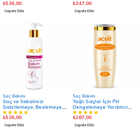
₺
536,00
₺
347,00
Doğal / Unısex
Sepete Ekle
Sepete Ekle
Saç Bakımı
Saç Bakımı
Saç ve Sakalınızı
Yağlı Saçlar İçin PH
Sabitlemeye, Beslemeye,
Dengelemeye Yardımcı
Parlak ve Dolgun Görünüm
Doğal Bakım Şampuanı –
₺
536,00
₺
287,00
Sağlamaya Destek Saç &
330 Ml. – Doğal - Unisex
Sakal Bakım Kremi 250
Sepete Ekle
Sepete Ekle
ML. – Erkek