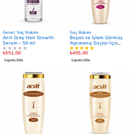
Genel
,
Saç Bakımı
Saç Bakımı
Anti Grey Hair Growth
Boyalı ve İşlem Görmüş
Serum – 50 ml
Yıpranmış Saçlar İçin
Bakım Şampuanı – 330 ML.
₺
551,00
₺
455,00
5 ÜZERINDEN
OY ALDI
/ Doğal / Unisex
Sepete Ekle
Sepete Ekle