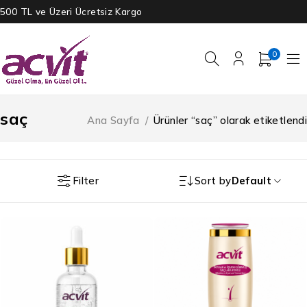
500 TL ve Üzeri Ücretsiz Kargo
0
saç
Ana Sayfa
/
Ürünler “saç” olarak etiketlendi
Filter
Sort by
Default