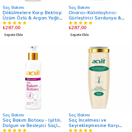
Saç Bakımı
Saç Bakımı
Dökülmelere Karşı Bektaşi
Onarıcı–Kalınlaştırıcı-
Üzüm Özlü & Argan Yağlı
Gürleştirici Sardunya &
Şampuan - 330 ML. / Doğal
Ihlamur Özlü Şampuan -
₺
287,00
₺
287,00
330 Ml. – Doğal - Unisex
Sepete Ekle
Sepete Ekle
Saç Bakımı
Saç Bakımı
Saç Bakım Botoxu - Işıltılı,
Saç İncelmesi ve
Dolgun ve Besleyici Saçlar
Seyrekleşmesine Karşı
İçin - 250 ML – Kadın
Etkili Şampuan – 330 Ml. /