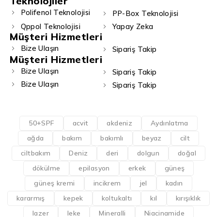
Teknolojiler
Polifenol Teknolojisi
PP-Box Teknolojisi
Qppol Teknolojisi
Yapay Zeka
Müşteri Hizmetleri
Bize Ulaşın
Sipariş Takip
Müşteri Hizmetleri
Bize Ulaşın
Sipariş Takip
Bize Ulaşın
Sipariş Takip
50+SPF
acvit
akdeniz
Aydınlatma
ağda
bakım
bakımlı
beyaz
cilt
ciltbakım
Deniz
deri
dolgun
doğal
dökülme
epilasyon
erkek
güneş
güneş kremi
incikrem
jel
kadın
kararmış
kepek
koltukaltı
kıl
kırışıklık
lazer
leke
Mineralli
Niacinamide