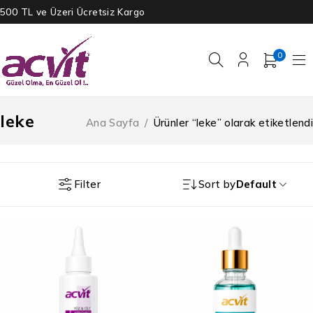
500 TL ve Üzeri Ücretsiz Kargo
0
leke
Ana Sayfa
/
Ürünler “leke” olarak etiketlendi
Filter
Sort by
Default