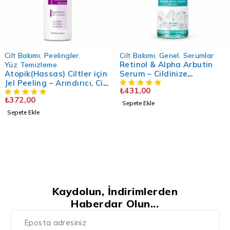
Cilt Bakımı
,
Peelingler
,
Cilt Bakımı
,
Genel
,
Serumlar
Retinol & Alpha Arbutin
Yüz Temizleme
Atopik(Hassas) Ciltler için
Serum – Cildinize
Jel Peeling – Arındırıcı, Cilt
Profesyonel Destek - 30
₺
431,00
Yenileyici - 100 ML.
ML
₺
372,00
Sepete Ekle
Sepete Ekle
Kaydolun, İndirimlerden
Haberdar Olun...