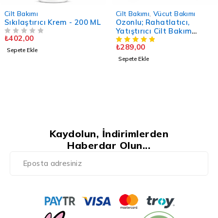
Cilt Bakımı
Cilt Bakımı
,
Vücut Bakımı
Sıkılaştırıcı Krem - 200 ML
Ozonlu; Rahatlatıcı,
Yatıştırıcı Cilt Bakım
₺
402,00
5 ÜZERINDEN
OY ALDI
Kremi - 50 ML.
₺
289,00
Sepete Ekle
Sepete Ekle
Kaydolun, İndirimlerden
Haberdar Olun...