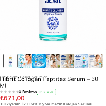
Cilt Bakımı
,
Genel
,
Serumlar
Hibrit Collagen Peptites Serum – 30
Ml
0 Reviews
IN STOCK
₺
671,00
5 ÜZERINDEN
OY ALDI
Türkiye’nin İlk Hibrit Biyomimetik Kolajen Serumu