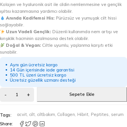
Kolajen ve hyaluronik asit ile cildin nemlenmesine ve gençlik
ışıltısı kazanmasına yardımcı olabilir.
Anında Kadifemsi His:
Pürüzsüz ve yumuşak cilt hissi
sağlayabilir.
Uzun Vadeli Gençlik:
Düzenli kullanımda nem artışı ve
kırışıklık hacminin azalmasına destek olabilir.
Doğal & Vegan:
Ciltle uyumlu, yaşlanma karşıtı etki
sunabilir.
Aynı gün ücretsiz kargo
14 Gün içerisinde iade garantisi
500 TL üzeri ücretsiz kargo
Ücretsiz güzellik uzmanı desteği
Sepete Ekle
acvit
,
cilt
,
ciltbakım
,
Collagen
,
Hibrit
,
Peptites
,
serum
Tags:
Share: