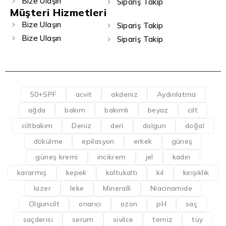
Bize Ulaşın
Sipariş Takip
Müşteri Hizmetleri
Bize Ulaşın
Sipariş Takip
Bize Ulaşın
Sipariş Takip
50+SPF
acvit
akdeniz
Aydınlatma
ağda
bakım
bakımlı
beyaz
cilt
ciltbakım
Deniz
deri
dolgun
doğal
dökülme
epilasyon
erkek
güneş
güneş kremi
incikrem
jel
kadın
kararmış
kepek
koltukaltı
kıl
kırışıklık
lazer
leke
Mineralli
Niacinamide
Olguncilt
onarıcı
ozon
pH
saç
saçderisi
serum
sivilce
temiz
tüy