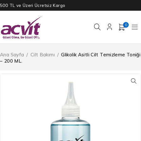
500 TL ve Üzeri Ücretsiz Kargo
0
Ana Sayfa
/
Cilt Bakımı
/
Glikolik Asitli Cilt Temizleme Toniği
– 200 ML.