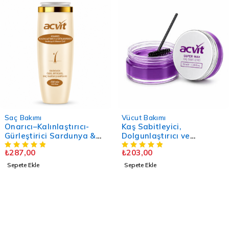
Saç Bakımı
Vücut Bakımı
Onarıcı–Kalınlaştırıcı-
Kaş Sabitleyici,
Gürleştirici Sardunya &
Dolgunlaştırıcı ve
Ihlamur Özlü Şampuan -
Şekillendirici Jel – 50 ML.
₺
287,00
₺
203,00
330 Ml. – Doğal - Unisex
Sepete Ekle
Sepete Ekle