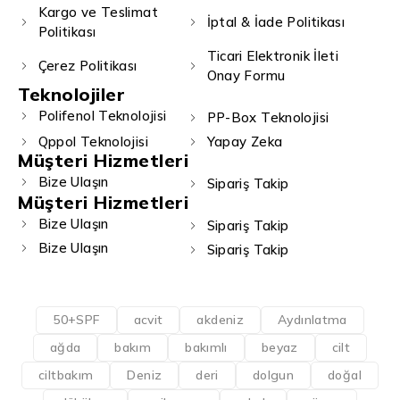
Kargo ve Teslimat
İptal & İade Politikası
Politikası
Ticari Elektronik İleti
Çerez Politikası
Onay Formu
Teknolojiler
Polifenol Teknolojisi
PP-Box Teknolojisi
Qppol Teknolojisi
Yapay Zeka
Müşteri Hizmetleri
Bize Ulaşın
Sipariş Takip
Müşteri Hizmetleri
Bize Ulaşın
Sipariş Takip
Bize Ulaşın
Sipariş Takip
50+SPF
acvit
akdeniz
Aydınlatma
ağda
bakım
bakımlı
beyaz
cilt
ciltbakım
Deniz
deri
dolgun
doğal