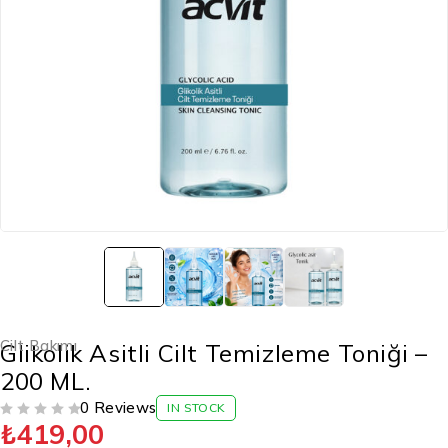
Cilt Bakımı
Glikolik Asitli Cilt Temizleme Toniği –
200 ML.
0 Reviews
IN STOCK
₺
419,00
5 ÜZERINDEN
OY ALDI