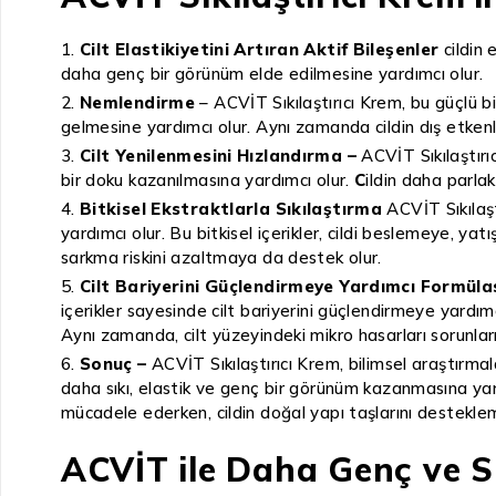
Cilt Elastikiyetini Artıran Aktif Bileşenler
cildin 
daha genç bir görünüm elde edilmesine yardımcı olur.
Nemlendirme
– ACVİT Sıkılaştırıcı Krem, bu güçlü 
gelmesine yardımcı olur. Aynı zamanda cildin dış etkenl
Cilt Yenilenmesini Hızlandırma –
ACVİT Sıkılaştırı
bir doku kazanılmasına yardımcı olur.
C
ildin daha parla
Bitkisel Ekstraktlarla Sıkılaştırma
ACVİT Sıkılaşt
yardımcı olur. Bu bitkisel içerikler, cildi beslemeye, ya
sarkma riskini azaltmaya da destek olur.
Cilt Bariyerini Güçlendirmeye Yardımcı Formüla
içerikler sayesinde cilt bariyerini güçlendirmeye yardımc
Aynı zamanda, cilt yüzeyindeki mikro hasarları sorunlar
Sonuç –
ACVİT Sıkılaştırıcı Krem, bilimsel araştırmala
daha sıkı, elastik ve genç bir görünüm kazanmasına yardı
mücadele ederken, cildin doğal yapı taşlarını destekle
ACVİT ile Daha Genç ve Sık