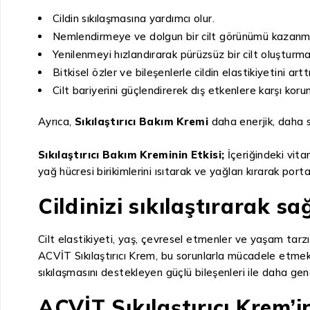
Cildin sıkılaşmasına yardımcı olur.
Nemlendirmeye ve dolgun bir cilt görünümü kazanma
Yenilenmeyi hızlandırarak pürüzsüz bir cilt oluşturma
Bitkisel özler ve bileşenlerle cildin elastikiyetini art
Cilt bariyerini güçlendirerek dış etkenlere karşı kor
Ayrıca,
Sıkılaştırıcı Bakım Kremi
daha enerjik, daha s
Sıkılaştırıcı Bakım Kreminin Etkisi;
İçeriğindeki vita
yağ hücresi birikimlerini ısıtarak ve yağları kırarak p
Cildinizi sıkılaştırarak sa
Cilt elastikiyeti, yaş, çevresel etmenler ve yaşam tarzı
ACVİT Sıkılaştırıcı Krem, bu sorunlarla mücadele etmek ve
sıkılaşmasını destekleyen güçlü bileşenleri ile daha ge
ACVİT Sıkılaştırıcı Krem’in