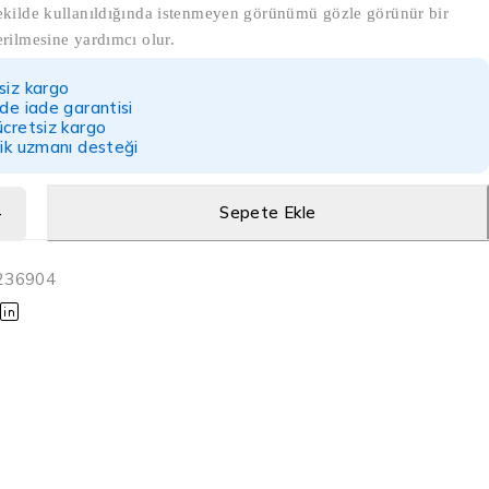
şekilde kullanıldığında istenmeyen görünümü gözle görünür bir
erilmesine yardımcı olur.
siz kargo
nde iade garantisi
ücretsiz kargo
lik uzmanı desteği
Sepete Ekle
236904