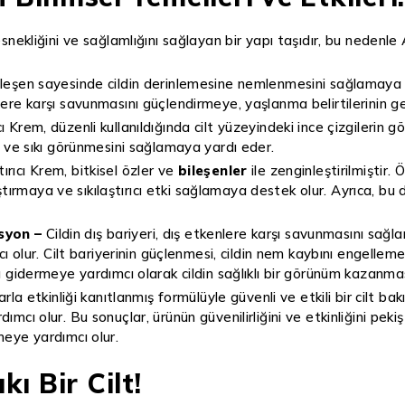
esnekliğini ve sağlamlığını sağlayan bir yapı taşıdır, bu nedenle A
bileşen sayesinde cildin derinlemesine nemlenmesini sağlamaya y
ere karşı savunmasını güçlendirmeye, yaşlanma belirtilerinin ge
cı Krem, düzenli kullanıldığında cilt yüzeyindeki ince çizgiler
k ve sıkı görünmesini sağlamaya yardı eder.
ırıcı Krem, bitkisel özler ve
bileşenler
ile zenginleştirilmiştir. 
tıştırmaya ve sıkılaştırıcı etki sağlamaya destek olur. Ayrıca, b
syon –
Cildin dış bariyeri, dış etkenlere karşı savunmasını sağl
ı olur. Cilt bariyerinin güçlenmesi, cildin nem kaybını engelleme
ı gidermeye yardımcı olarak cildin sağlıklı bir görünüm kazanma
rla etkinliği kanıtlanmış formülüyle güvenli ve etkili bir cilt ba
mcı olur. Bu sonuçlar, ürünün güvenilirliğini ve etkinliğini pek
meye yardımcı olur.
ı Bir Cilt!