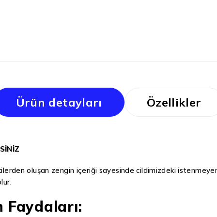
Ürün detayları
Özellikler
SİNİZ
tkilerden oluşan zengin içeriği sayesinde cildimizdeki istenme
lur.
n Faydaları: