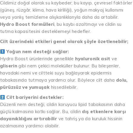
Cildimiz doğal olarak su kaybeder; bu kayıp, çevresel faktörler
(güneş, rüzgâr, klima, hava kirliliği), yoğun makyaj kullanımı
veya yanlış temizleme alışkanlıklarıyla daha da artabilir.
Hydro Boost formülleri
, bu kaybı azaltmayı ve cildin su
tutma kapasitesini desteklemeyi hedefler.
Cilt üzerindeki etkileri genel olarak şöyle özetlenebilir;
Yoğun nem desteği sağlar:
Hydro Boost ürünlerinde genellikle
hyaluronik asit
ve
gliserin
gibi nem çekici moleküller bulunur. Bu bileşenler,
havadaki nemi ve ciltteki suyu bağlayarak epidermis
tabakasında tutmaya yardımcı olur. Böylece cilt daha
dolu,
pürüzsüz ve yumuşak
hissedilebilir.
Cilt bariyerini destekler:
Düzenli nem desteği, cildin koruyucu lipid tabakasının daha
güçlü kalmasına katkı sağlar. Bu, cildin
dış etkenlere karşı
dayanıklılığını artırabilir
ve tahriş ya da kuruluk hissinin
azalmasına yardımcı olabilir.