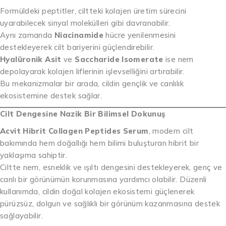
Formüldeki peptitler, ciltteki kolajen üretim sürecini
uyarabilecek sinyal molekülleri gibi davranabilir.
Aynı zamanda
Niacinamide
hücre yenilenmesini
destekleyerek cilt bariyerini güçlendirebilir.
Hyalüronik Asit
ve
Saccharide Isomerate
ise nem
depolayarak kolajen liflerinin işlevselliğini artırabilir.
Bu mekanizmalar bir arada, cildin gençlik ve canlılık
ekosistemine destek sağlar.
Cilt Dengesine Nazik Bir Bilimsel Dokunuş
Acvit Hibrit Collagen Peptides Serum
, modern cilt
bakımında hem doğallığı hem bilimi buluşturan hibrit bir
yaklaşıma sahiptir.
Ciltte nem, esneklik ve ışıltı dengesini destekleyerek, genç ve
canlı bir görünümün korunmasına yardımcı olabilir. Düzenli
kullanımda, cildin doğal kolajen ekosistemi güçlenerek
pürüzsüz, dolgun ve sağlıklı bir görünüm kazanmasına destek
sağlayabilir.