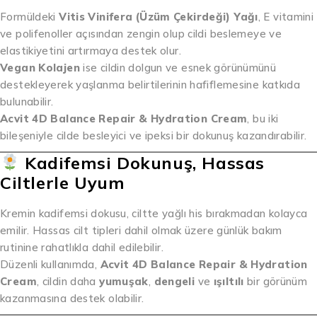
Formüldeki
Vitis Vinifera (Üzüm Çekirdeği) Yağı
, E vitamini
ve polifenoller açısından zengin olup cildi beslemeye ve
elastikiyetini artırmaya destek olur.
Vegan Kolajen
ise cildin dolgun ve esnek görünümünü
destekleyerek yaşlanma belirtilerinin hafiflemesine katkıda
bulunabilir.
Acvit 4D Balance Repair & Hydration Cream
, bu iki
bileşeniyle cilde besleyici ve ipeksi bir dokunuş kazandırabilir.
Kadifemsi Dokunuş, Hassas
Ciltlerle Uyum
Kremin kadifemsi dokusu, ciltte yağlı his bırakmadan kolayca
emilir. Hassas cilt tipleri dahil olmak üzere günlük bakım
rutinine rahatlıkla dahil edilebilir.
Düzenli kullanımda,
Acvit 4D Balance Repair & Hydration
Cream
, cildin daha
yumuşak
,
dengeli
ve
ışıltılı
bir görünüm
kazanmasına destek olabilir.