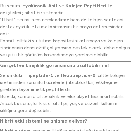
Bu serum,
Hyalüronik Asit
ve
Kolajen Peptitleri
ile
geliştirilmiş hibrit bir sistemdir.
“Hibrit” terimi, hem nemlendirme hem de kolajen sentezini
destekleyici iki etki mekanizmasını bir araya getirmesinden
gelir.
Formül, ciltteki su tutma kapasitesini artırmaya ve kolajen
zincirlerinin daha aktif çalışmasına destek olarak, daha dolgun
ve ışıltılı bir görünüm kazandırmaya yardımcı olabilir.
Gerçekten kırışıklık görünümünü azaltabilir mi?
Serumdaki
Tripeptide-1
ve
Hexapeptide-9
, ciltte kolajen
üretiminden sorumlu hücrelerle (fibroblastlar) etkileşime
girebilen biyomimetik peptitlerdir.
Bu etki, zamanla ciltte sıkılık ve elastikiyet hissini artırabilir.
Ancak bu sonuçlar kişisel cilt tipi, yaş ve düzenli kullanım
sıklığına göre değişebilir.
Hibrit etki sistemi ne anlama geliyor?
Hibrit sistem
, serumun iki düzeyde etki gösterebileceği