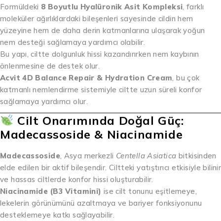
Formüldeki
8 Boyutlu Hyalüronik Asit Kompleksi
, farklı
moleküler ağırlıklardaki bileşenleri sayesinde cildin hem
yüzeyine hem de daha derin katmanlarına ulaşarak yoğun
nem desteği sağlamaya yardımcı olabilir.
Bu yapı, ciltte dolgunluk hissi kazandırırken nem kaybının
önlenmesine de destek olur.
Acvit 4D Balance Repair & Hydration Cream
, bu çok
katmanlı nemlendirme sistemiyle ciltte uzun süreli konfor
sağlamaya yardımcı olur.
Cilt Onarımında Doğal Güç:
Madecassoside & Niacinamide
Madecassoside
, Asya merkezli
Centella Asiatica
bitkisinden
elde edilen bir aktif bileşendir. Ciltteki yatıştırıcı etkisiyle bilinir
ve hassas ciltlerde konfor hissi oluşturabilir.
Niacinamide (B3 Vitamini)
ise cilt tonunu eşitlemeye,
lekelerin görünümünü azaltmaya ve bariyer fonksiyonunu
desteklemeye katkı sağlayabilir.