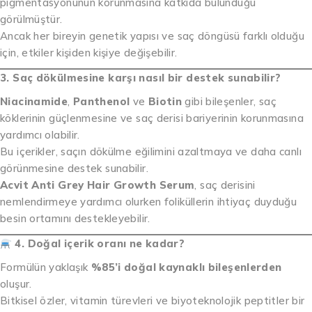
pigmentasyonunun korunmasına katkıda bulunduğu
görülmüştür.
Ancak her bireyin genetik yapısı ve saç döngüsü farklı olduğu
için, etkiler kişiden kişiye değişebilir.
3. Saç dökülmesine karşı nasıl bir destek sunabilir?
Niacinamide
,
Panthenol
ve
Biotin
gibi bileşenler, saç
köklerinin güçlenmesine ve saç derisi bariyerinin korunmasına
yardımcı olabilir.
Bu içerikler, saçın dökülme eğilimini azaltmaya ve daha canlı
görünmesine destek sunabilir.
Acvit Anti Grey Hair Growth Serum
, saç derisini
nemlendirmeye yardımcı olurken foliküllerin ihtiyaç duyduğu
besin ortamını destekleyebilir.
4. Doğal içerik oranı ne kadar?
Formülün yaklaşık
%85’i doğal kaynaklı bileşenlerden
oluşur.
Bitkisel özler, vitamin türevleri ve biyoteknolojik peptitler bir