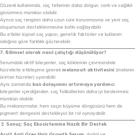
Düzenli kullanımda, saç tellerinin daha dolgun, canlı ve sağlıklı
görünmesi mümkün olabilir.
Ayrıca saç renginin daha uzun süre korunmasına ve yeni saç
oluşumunun desteklenmesine katkı sağlayabilir.
Bu etkiler kişisel saç yapısı, genetik faktörler ve kullanım
sıklığına göre farklılık gösterebilir.
7. Bilimsel olarak nasıl çalıştığı düşünülüyor?
Serumdaki aktif bileşenler, saç köklerinin çevresindeki
hücrelerle etkileşime girerek
melanosit aktivitesini
(melanin
üreten hücreler) uyarabilir.
Aynı zamanda
kan dolaşımını artırmaya yardımcı
bileşenler içerdiğinden, saç foliküllerinin daha iyi beslenmesi
mümkün olabilir.
Bu mekanizmalar, hem saçın büyüme döngüsünü hem de
pigment dengesini destekleyici bir rol oynayabilir.
Sonuç: Saç Ekosistemine Nazik Bir Destek
Acvit Anti Grey Hair Growth Serum
, doğal ve