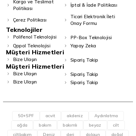
Kargo ve Teslimat
İptal & İade Politikası
Politikası
Ticari Elektronik İleti
Çerez Politikası
Onay Formu
Teknolojiler
Polifenol Teknolojisi
PP-Box Teknolojisi
Qppol Teknolojisi
Yapay Zeka
Müşteri Hizmetleri
Bize Ulaşın
Sipariş Takip
Müşteri Hizmetleri
Bize Ulaşın
Sipariş Takip
Bize Ulaşın
Sipariş Takip
50+SPF
acvit
akdeniz
Aydınlatma
ağda
bakım
bakımlı
beyaz
cilt
ciltbakım
Deniz
deri
dolgun
doğal