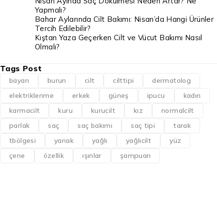
Nisan Ayında Saç Dökülmesi Neden Artar? Ne
Yapmalı?
Bahar Aylarında Cilt Bakımı: Nisan’da Hangi Ürünler
Tercih Edilebilir?
Kıştan Yaza Geçerken Cilt ve Vücut Bakımı Nasıl
Olmalı?
Tags Post
bayan
burun
cilt
cilttipi
dermatolog
elektriklenme
erkek
güneş
ipucu
kadın
karmacilt
kuru
kurucilt
kız
normalcilt
parlak
saç
saç bakımı
saç tipi
tarak
tbölgesi
yanak
yağlı
yağlıcilt
yüz
çene
özellik
ışınlar
şampuan