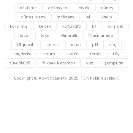
dökülme
epilasyon
erkek
güneş
güneş kremi
incikrem
jel
kadın
kararmış
kepek
koltukaltı
kıl
kırışıklık
lazer
leke
Mineralli
Niacinamide
Olguncilt
onarıcı
ozon
pH
saç
saçderisi
serum
sivilce
temiz
tüy
tüydökücü
Yüksek Korumalı
yüz
şampuan
Copyright © Acvit Kozmetik 2025. Tüm hakları saklıdır.