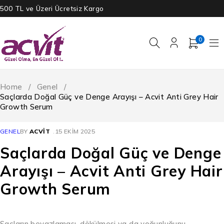
500 TL ve Üzeri Ücretsiz Kargo
0
Home
/
Genel
/
Saçlarda Doğal Güç ve Denge Arayışı – Acvit Anti Grey Hair
Growth Serum
GENEL
BY
ACVIT
15 EKIM 2025
Saçlarda Doğal Güç ve Denge
Arayışı – Acvit Anti Grey Hair
Growth Serum
Saçların beyazlaması, dökülmesi ya da yoğunluğunu