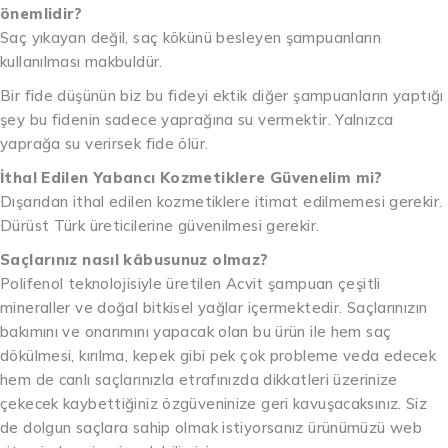
önemlidir?
Saç yıkayan değil, saç kökünü besleyen şampuanların
kullanılması makbuldür.
Bir fide düşünün biz bu fideyi ektik diğer şampuanların yaptığı
şey bu fidenin sadece yaprağına su vermektir. Yalnızca
yaprağa su verirsek fide ölür.
İthal Edilen Yabancı Kozmetiklere Güvenelim mi?
Dışarıdan ithal edilen kozmetiklere itimat edilmemesi gerekir.
Dürüst Türk üreticilerine güvenilmesi gerekir.
Saçlarınız nasıl kâbusunuz olmaz?
Polifenol teknolojisiyle üretilen Acvit şampuan çeşitli
mineraller ve doğal bitkisel yağlar içermektedir. Saçlarınızın
bakımını ve onarımını yapacak olan bu ürün ile hem saç
dökülmesi, kırılma, kepek gibi pek çok probleme veda edecek
hem de canlı saçlarınızla etrafınızda dikkatleri üzerinize
çekecek kaybettiğiniz özgüveninize geri kavuşacaksınız. Siz
de dolgun saçlara sahip olmak istiyorsanız ürünümüzü web