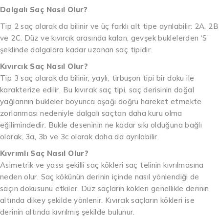
Dalgalı Saç Nasıl Olur?
Tip 2 saç olarak da bilinir ve üç farklı alt tipe ayrılabilir: 2A, 2B
ve 2C. Düz ve kıvırcık arasında kalan, gevşek buklelerden ‘S’
şeklinde dalgalara kadar uzanan saç tipidir.
Kıvırcık Saç Nasıl Olur?
Tip 3 saç olarak da bilinir, yaylı, tirbuşon tipi bir doku ile
karakterize edilir. Bu kıvırcık saç tipi, saç derisinin doğal
yağlarının bukleler boyunca aşağı doğru hareket etmekte
zorlanması nedeniyle dalgalı saçtan daha kuru olma
eğilimindedir. Bukle deseninin ne kadar sıkı olduğuna bağlı
olarak, 3a, 3b ve 3c olarak daha da ayrılabilir.
Kıvrımlı Saç Nasıl Olur?
Asimetrik ve yassı şekilli saç kökleri saç telinin kıvrılmasına
neden olur. Saç kökünün derinin içinde nasıl yönlendiği de
saçın dokusunu etkiler. Düz saçların kökleri genellikle derinin
altında dikey şekilde yönlenir. Kıvırcık saçların kökleri ise
derinin altında kıvrılmış şekilde bulunur.