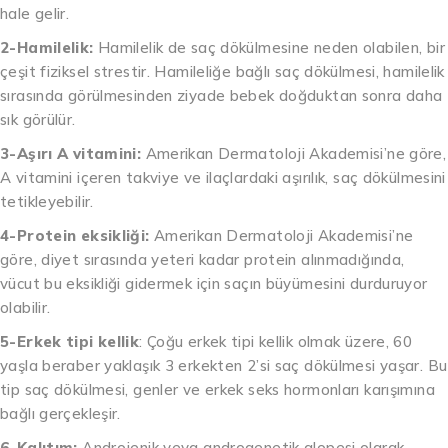
hale gelir.
2-Hamilelik:
Hamilelik de saç dökülmesine neden olabilen, bir
çeşit fiziksel strestir. Hamileliğe bağlı saç dökülmesi, hamilelik
sırasında görülmesinden ziyade bebek doğduktan sonra daha
sık görülür.
3-Aşırı A vitamini:
Amerikan Dermatoloji Akademisi’ne göre,
A vitamini içeren takviye ve ilaçlardaki aşırılık, saç dökülmesini
tetikleyebilir.
4-Protein eksikliği:
Amerikan Dermatoloji Akademisi’ne
göre, diyet sırasında yeteri kadar protein alınmadığında,
vücut bu eksikliği gidermek için saçın büyümesini durduruyor
olabilir.
5-Erkek tipi kellik
: Çoğu erkek tipi kellik olmak üzere, 60
yaşla beraber yaklaşık 3 erkekten 2’si saç dökülmesi yaşar. Bu
tip saç dökülmesi, genler ve erkek seks hormonları karışımına
bağlı gerçekleşir.
6-Kalıtım:
Androjenik veya androgenetik alopesi olarak