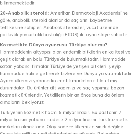
bilinmemektedir.
20-Anabolik steroid:
Amerikan Dermatoloji Akademisi’ne
göre, anabolik steroid alanlar da saçlarını kaybetme
tehlikesine sahipler. Anabolik steroidler, vücut üzerinde
polikistik yumurtalık hastalığı (PKOS) ile aynı etkiye sahiptir.
Kozmetikte Dünya oyuncusu Türkiye olur mu?
Hammaddenin altyapısı olan endemik bitkilerin en kalitesi ve
çeşit olarak en bolu Türkiye’de bulunmaktadır. Hammadde
satan yabancı firmalar Türkiye’de yetişen bitkileri işleyip
hammadde haline getirerek bizlere ve Dünya’ya satmaktadır.
Ayrıca ülkemizi yabancı kozmetik markaları istila etmiş
durumdalar. Bu ürünler cilt yapımızı ve saç yapımızı bozan
kozmetik ürünleridir. Yetkililerin bir an önce buna da önlem
almalarını bekliyoruz.
Türkiye’nin kozmetik hacmi 9 milyar liradır. Bu pastanın 7
milyar lirasını yabancı, sadece 2 milyar lirasını Türk kozmetik
markaları almaktadır. Olay sadece ülkemizle sınırlı değildir.
Şayet biz milli ve yerli değerlerimize güvenir. Bakanlığın