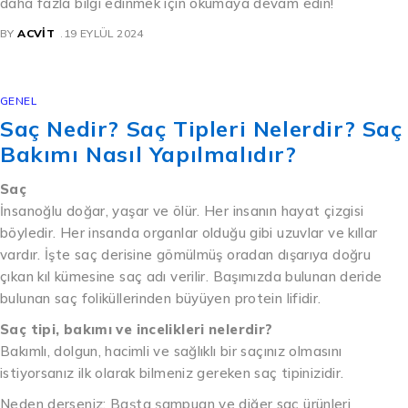
daha fazla bilgi edinmek için okumaya devam edin!
BY
ACVIT
19 EYLÜL 2024
GENEL
Saç Nedir? Saç Tipleri Nelerdir? Saç
Bakımı Nasıl Yapılmalıdır?
Saç
İnsanoğlu doğar, yaşar ve ölür. Her insanın hayat çizgisi
böyledir. Her insanda organlar olduğu gibi uzuvlar ve kıllar
vardır. İşte saç derisine gömülmüş oradan dışarıya doğru
çıkan kıl kümesine saç adı verilir. Başımızda bulunan deride
bulunan saç foliküllerinden büyüyen protein lifidir.
Saç tipi, bakımı ve incelikleri nelerdir?
Bakımlı, dolgun, hacimli ve sağlıklı bir saçınız olmasını
istiyorsanız ilk olarak bilmeniz gereken saç tipinizidir.
Neden derseniz; Başta şampuan ve diğer saç ürünleri