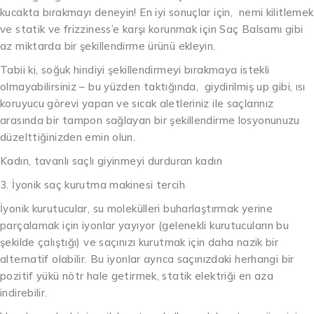
kucakta bırakmayı deneyin! En iyi sonuçlar için, nemi kilitlemek
ve statik ve frizziness’e karşı korunmak için Saç Balsamı gibi
az miktarda bir şekillendirme ürünü ekleyin.
Tabii ki, soğuk hindiyi şekillendirmeyi bırakmaya istekli
olmayabilirsiniz – bu yüzden taktığında, giydirilmiş up gibi, ısı
koruyucu görevi yapan ve sıcak aletleriniz ile saçlarınız
arasında bir tampon sağlayan bir şekillendirme losyonunuzu
düzelttiğinizden emin olun.
Kadın, tavanlı saçlı giyinmeyi durduran kadın
3. İyonik saç kurutma makinesi tercih
İyonik kurutucular, su molekülleri buharlaştırmak yerine
parçalamak için iyonlar yayıyor (gelenekli kurutucuların bu
şekilde çalıştığı) ve saçınızı kurutmak için daha nazik bir
alternatif olabilir. Bu iyonlar ayrıca saçınızdaki herhangi bir
pozitif yükü nötr hale getirmek, statik elektriği en aza
indirebilir.