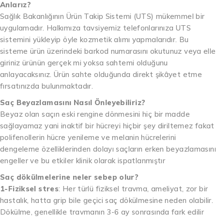
Anlarız?
Sağlık Bakanlığının Ürün Takip Sistemi (UTS) mükemmel bir
uygulamadır. Halkımıza tavsiyemiz telefonlarınıza UTS
sistemini yükleyip öyle kozmetik alımı yapmalarıdır. Bu
sisteme ürün üzerindeki barkod numarasını okutunuz veya elle
giriniz ürünün gerçek mi yoksa sahtemi olduğunu
anlayacaksınız. Ürün sahte olduğunda direkt şikâyet etme
fırsatınızda bulunmaktadır.
Saç Beyazlamasını Nasıl Önleyebiliriz?
Beyaz olan saçın eski rengine dönmesini hiç bir madde
sağlayamaz yani inaktif bir hücreyi hiçbir şey diriltemez fakat
polifenollerin hücre yenileme ve melanin hücrelerini
dengeleme özelliklerinden dolayı saçların erken beyazlamasını
engeller ve bu etkiler klinik olarak ispatlanmıştır
Saç dökülmelerine neler sebep olur?
1-Fiziksel stres
: Her türlü fiziksel travma, ameliyat, zor bir
hastalık, hatta grip bile geçici saç dökülmesine neden olabilir.
Dökülme, genellikle travmanın 3-6 ay sonrasında fark edilir