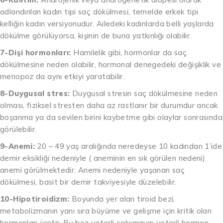
adlandırılan kadın tipi saç dökülmesi, temelde erkek tipi
kelliğin kadın versiyonudur. Ailedeki kadınlarda belli yaşlarda
dökülme görülüyorsa, kişinin de buna yatkınlığı olabilir.
7-Dişi hormonları:
Hamilelik gibi, hormonlar da saç
dökülmesine neden olabilir, hormonal denegedeki değişiklik ve
menopoz da aynı etkiyi yaratabilir.
8-Duygusal stres:
Duygusal stresin saç dökülmesine neden
olması, fiziksel stresten daha az rastlanır bir durumdur ancak
boşanma ya da sevilen birini kaybetme gibi olaylar sonrasında
görülebilir.
9-Anemi:
20 – 49 yaş aralığında neredeyse 10 kadından 1’ide
demir eksikliği nedeniyle ( aneminin en sık görülen nedeni)
anemi görülmektedir. Anemi nedeniyle yaşanan saç
dökülmesi, basit bir demir takviyesiyle düzelebilir.
10-Hipotiroidizm:
Boyunda yer alan tiroid bezi,
metabolizmanın yanı sıra büyüme ve gelişme için kritik olan
hormonları üretir. Bu bez yeterli çalışmayıp yeterli hormon