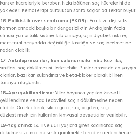
kanser hücreleriyle beraber, hızla bölünen saç hücrelerini de
yok eder. Kemoterapi durduktan sonra saçlar da tekrar büyür.
16-Polikistik over sendromu (PKOS):
Erkek ve dişi seks
hormonlarındaki başka bir dengesizliktir. Androjenin fazla
olması yumurtalık kistine, kilo almaya, aşırı diyabet riskine,
menstrual periyodda değişikliğe, kısırlığa ve saç incelmesine
neden olabilir.
17-Antidepresanlar, kan sulandırıcılar vb.:
Bazı ilaç
sınıfları, saç dökülmesini ilerletebilir. Bunlar arasında en yaygın
olanlar, bazı kan sulandırıcı ve beta-bloker olarak bilinen
tansiyon ilaçlarıdır.
18-Aşırı şekillendirme:
Yıllar boyunca yapılan kuvvetli
şekillendirme ve saç tedavileri saçın dökülmesine neden
olabilir. Örnek olarak; sıkı örgüler, saç örgüleri, saçı
düzleştirmek için kullanılan kimyasal gevşeticiler verilebilir.
19-Yaşlanma:
50’li ve 60’lı yaşlara giren kadınlarda saç
dökülmesi ve incelmesi sık görülmekle beraber nedeni henüz