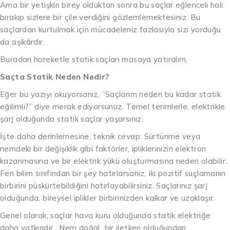
Ama bir yetişkin birey olduktan sonra bu saçlar eğlenceli hali
bırakıp sizlere bir çile verdiğini gözlemlemektesiniz. Bu
saçlardan kurtulmak için mücadeleniz fazlasıyla sizi yorduğu
da aşikârdır.
Buradan hareketle statik saçları masaya yatıralım,
Saçta Statik Neden Nedir?
Eğer bu yazıyı okuyorsanız, “Saçlarım neden bu kadar statik
eğilimli?” diye merak ediyorsunuz. Temel terimlerle, elektrikle
şarj olduğunda statik saçlar yaşarsınız.
İşte daha derinlemesine, teknik cevap: Sürtünme veya
nemdeki bir değişiklik gibi faktörler, ipliklerinizin elektron
kazanmasına ve bir elektrik yükü oluşturmasına neden olabilir.
Fen bilim sınıfından bir şey hatırlarsanız, iki pozitif suçlamanın
birbirini püskürtebildiğini hatırlayabilirsiniz. Saçlarınız şarj
olduğunda, bireysel iplikler birbirinizden kalkar ve uzaklaşır.
Genel olarak, saçlar hava kuru olduğunda statik elektriğe
daha yatkındır. Nem doğal bir iletken olduğundan,