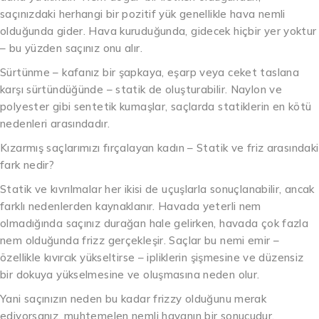
saçınızdaki herhangi bir pozitif yük genellikle hava nemli
olduğunda gider. Hava kuruduğunda, gidecek hiçbir yer yoktur
– bu yüzden saçınız onu alır.
Sürtünme – kafanız bir şapkaya, eşarp veya ceket taslana
karşı sürtündüğünde – statik de oluşturabilir. Naylon ve
polyester gibi sentetik kumaşlar, saçlarda statiklerin en kötü
nedenleri arasındadır.
Kızarmış saçlarımızı fırçalayan kadın – Statik ve friz arasındaki
fark nedir?
Statik ve kıvrılmalar her ikisi de uçuşlarla sonuçlanabilir, ancak
farklı nedenlerden kaynaklanır. Havada yeterli nem
olmadığında saçınız durağan hale gelirken, havada çok fazla
nem olduğunda frizz gerçekleşir. Saçlar bu nemi emir –
özellikle kıvırcık yükseltirse – ipliklerin şişmesine ve düzensiz
bir dokuya yükselmesine ve oluşmasına neden olur.
Yani saçınızın neden bu kadar frizzy olduğunu merak
ediyorsanız, muhtemelen nemli havanın bir sonucudur.