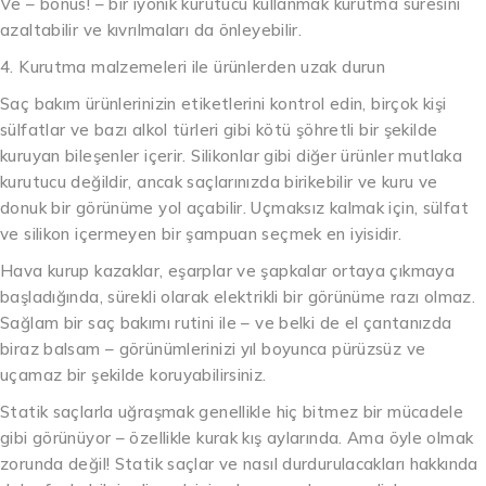
Ve – bonus! – bir iyonik kurutucu kullanmak kurutma süresini
azaltabilir ve kıvrılmaları da önleyebilir.
4. Kurutma malzemeleri ile ürünlerden uzak durun
Saç bakım ürünlerinizin etiketlerini kontrol edin, birçok kişi
sülfatlar ve bazı alkol türleri gibi kötü şöhretli bir şekilde
kuruyan bileşenler içerir. Silikonlar gibi diğer ürünler mutlaka
kurutucu değildir, ancak saçlarınızda birikebilir ve kuru ve
donuk bir görünüme yol açabilir. Uçmaksız kalmak için, sülfat
ve silikon içermeyen bir şampuan seçmek en iyisidir.
Hava kurup kazaklar, eşarplar ve şapkalar ortaya çıkmaya
başladığında, sürekli olarak elektrikli bir görünüme razı olmaz.
Sağlam bir saç bakımı rutini ile – ve belki de el çantanızda
biraz balsam – görünümlerinizi yıl boyunca pürüzsüz ve
uçamaz bir şekilde koruyabilirsiniz.
Statik saçlarla uğraşmak genellikle hiç bitmez bir mücadele
gibi görünüyor – özellikle kurak kış aylarında. Ama öyle olmak
zorunda değil! Statik saçlar ve nasıl durdurulacakları hakkında