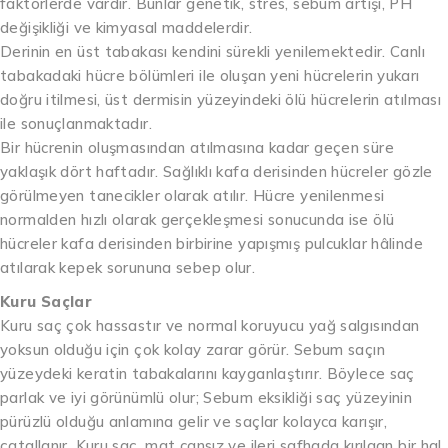
faktörlerde vardır. Bunlar genetik, stres, sebum artışı, PH
değişikliği ve kimyasal maddelerdir.
Derinin en üst tabakası kendini sürekli yenilemektedir. Canlı
tabakadaki hücre bölümleri ile oluşan yeni hücrelerin yukarı
doğru itilmesi, üst dermisin yüzeyindeki ölü hücrelerin atılması
ile sonuçlanmaktadır.
Bir hücrenin oluşmasından atılmasına kadar geçen süre
yaklaşık dört haftadır. Sağlıklı kafa derisinden hücreler gözle
görülmeyen tanecikler olarak atılır. Hücre yenilenmesi
normalden hızlı olarak gerçekleşmesi sonucunda ise ölü
hücreler kafa derisinden birbirine yapışmış pulcuklar hâlinde
atılarak kepek sorununa sebep olur.
Kuru Saçlar
Kuru saç çok hassastır ve normal koruyucu yağ salgısından
yoksun olduğu için çok kolay zarar görür. Sebum saçın
yüzeydeki keratin tabakalarını kayganlaştırır. Böylece saç
parlak ve iyi görünümlü olur; Sebum eksikliği saç yüzeyinin
pürüzlü olduğu anlamına gelir ve saçlar kolayca karışır,
çatallanır. Kuru saç, mat cansız ve ileri safhada kırılgan bir hal