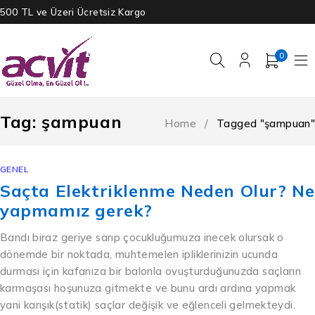
500 TL ve Üzeri Ücretsiz Kargo
0
Tag: şampuan
Home
/
Tagged "şampuan"
GENEL
Saçta Elektriklenme Neden Olur? Ne
yapmamız gerek?
Bandı biraz geriye sarıp çocukluğumuza inecek olursak o
dönemde bir noktada, muhtemelen ipliklerinizin ucunda
durması için kafanıza bir balonla ovuşturduğunuzda saçların
karmaşası hoşunuza gitmekte ve bunu ardı ardına yapmak
yani karışık(statik) saçlar değişik ve eğlenceli gelmekteydi.