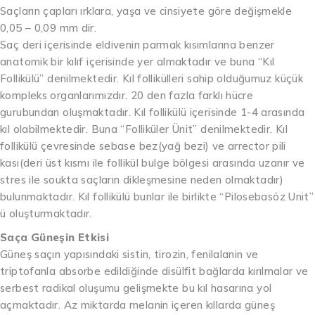
Saçların çapları ırklara, yaşa ve cinsiyete göre değişmekle
0,05 – 0,09 mm dir.
Saç deri içerisinde eldivenin parmak kısımlarına benzer
anatomik bir kılıf içerisinde yer almaktadır ve buna “Kıl
Follikülü” denilmektedir. Kıl follikülleri sahip olduğumuz küçük
kompleks organlarımızdır. 20 den fazla farklı hücre
gurubundan oluşmaktadır. Kıl follikülü içerisinde 1-4 arasında
kıl olabilmektedir. Buna “Folliküler Ünit” denilmektedir. Kıl
follikülü çevresinde sebase bez(yağ bezi) ve arrector pili
kası(deri üst kısmı ile follikül bulge bölgesi arasında uzanır ve
stres ile soukta saçların dikleşmesine neden olmaktadır)
bulunmaktadır. Kıl follikülü bunlar ile birlikte “Pilosebasöz Unit”
ü oluşturmaktadır.
Saça Güneşin Etkisi
Güneş saçın yapısındaki sistin, tirozin, fenilalanin ve
triptofanla absorbe edildiğinde disülfit bağlarda kırılmalar ve
serbest radikal oluşumu gelişmekte bu kıl hasarına yol
açmaktadır. Az miktarda melanin içeren kıllarda güneş