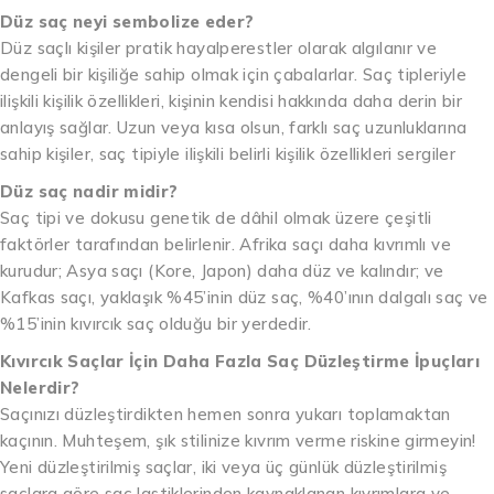
Düz saç neyi sembolize eder?
Düz saçlı kişiler pratik hayalperestler olarak algılanır ve
dengeli bir kişiliğe sahip olmak için çabalarlar. Saç tipleriyle
ilişkili kişilik özellikleri, kişinin kendisi hakkında daha derin bir
anlayış sağlar. Uzun veya kısa olsun, farklı saç uzunluklarına
sahip kişiler, saç tipiyle ilişkili belirli kişilik özellikleri sergiler
Düz saç nadir midir?
Saç tipi ve dokusu genetik de dâhil olmak üzere çeşitli
faktörler tarafından belirlenir. Afrika saçı daha kıvrımlı ve
kurudur; Asya saçı (Kore, Japon) daha düz ve kalındır; ve
Kafkas saçı, yaklaşık %45’inin düz saç, %40’ının dalgalı saç ve
%15’inin kıvırcık saç olduğu bir yerdedir.
Kıvırcık Saçlar İçin Daha Fazla Saç Düzleştirme İpuçları
Nelerdir?
Saçınızı düzleştirdikten hemen sonra yukarı toplamaktan
kaçının. Muhteşem, şık stilinize kıvrım verme riskine girmeyin!
Yeni düzleştirilmiş saçlar, iki veya üç günlük düzleştirilmiş
saçlara göre saç lastiklerinden kaynaklanan kıvrımlara ve