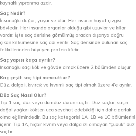
kaynaklı yıpranma azdır.
Saç Nedir?
İnsanoğlu doğar, yaşar ve ölür. Her insanın hayat çizgisi
böyledir. Her insanda organlar olduğu gibi uzuvlar ve kıllar
vardır. İşte saç derisine gömülmüş oradan dışarıya doğru
çıkan kıl kümesine saç adı verilir. Saç derisinde bulunan saç
foliküllerinden büyüyen protein lifidir.
Saç yapısı kaça ayrılır?
İnsanoğlu saçı kök ve gövde olmak üzere 2 bölümden oluşur
Kaç çeşit saç tipi mevcuttur?
Düz, dalgalı, kıvırcık ve kıvrımlı saç tipi olmak üzere 4’e ayrılır.
Düz Saç Nasıl Olur?
Tip 1 saç, düz veya dümdüz duran saçtır. Düz saçlar, saçın
doğal yağları kökten uca seyahat edebildiği için daha parlak
olma eğilimindedir. Bu saç kategorisi 1A, 1B ve 1C bölümlerini
içerir. Tip 1A, hiçbir kıvrım veya dalga izi olmayan “çubuk” düz
saçtır.