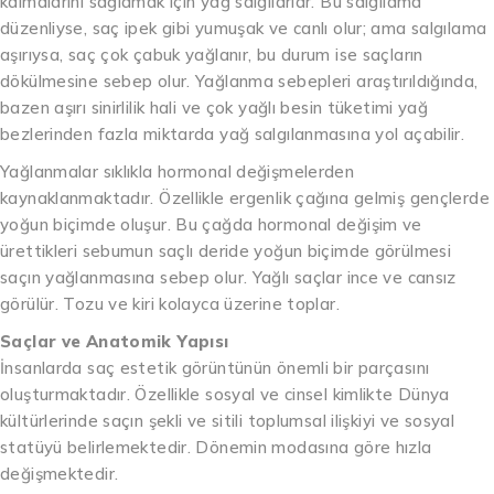
kalmalarını sağlamak için yağ salgılarlar. Bu salgılama
düzenliyse, saç ipek gibi yumuşak ve canlı olur; ama salgılama
aşırıysa, saç çok çabuk yağlanır, bu durum ise saçların
dökülmesine sebep olur. Yağlanma sebepleri araştırıldığında,
bazen aşırı sinirlilik hali ve çok yağlı besin tüketimi yağ
bezlerinden fazla miktarda yağ salgılanmasına yol açabilir.
Yağlanmalar sıklıkla hormonal değişmelerden
kaynaklanmaktadır. Özellikle ergenlik çağına gelmiş gençlerde
yoğun biçimde oluşur. Bu çağda hormonal değişim ve
ürettikleri sebumun saçlı deride yoğun biçimde görülmesi
saçın yağlanmasına sebep olur. Yağlı saçlar ince ve cansız
görülür. Tozu ve kiri kolayca üzerine toplar.
Saçlar ve Anatomik Yapısı
İnsanlarda saç estetik görüntünün önemli bir parçasını
oluşturmaktadır. Özellikle sosyal ve cinsel kimlikte Dünya
kültürlerinde saçın şekli ve sitili toplumsal ilişkiyi ve sosyal
statüyü belirlemektedir. Dönemin modasına göre hızla
değişmektedir.