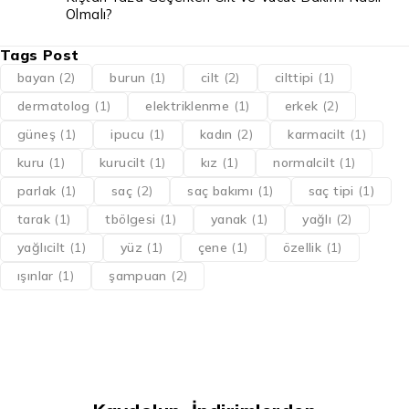
Olmalı?
Tags Post
bayan
(2)
burun
(1)
cilt
(2)
cilttipi
(1)
dermatolog
(1)
elektriklenme
(1)
erkek
(2)
güneş
(1)
ipucu
(1)
kadın
(2)
karmacilt
(1)
kuru
(1)
kurucilt
(1)
kız
(1)
normalcilt
(1)
parlak
(1)
saç
(2)
saç bakımı
(1)
saç tipi
(1)
tarak
(1)
tbölgesi
(1)
yanak
(1)
yağlı
(2)
yağlıcilt
(1)
yüz
(1)
çene
(1)
özellik
(1)
ışınlar
(1)
şampuan
(2)