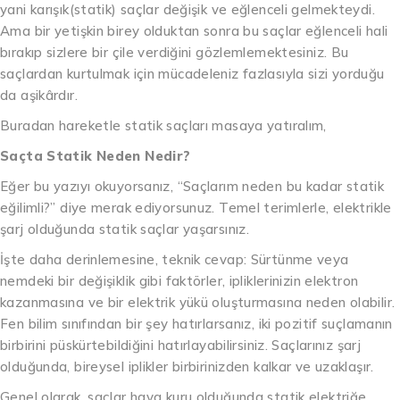
yani karışık(statik) saçlar değişik ve eğlenceli gelmekteydi.
Ama bir yetişkin birey olduktan sonra bu saçlar eğlenceli hali
bırakıp sizlere bir çile verdiğini gözlemlemektesiniz. Bu
saçlardan kurtulmak için mücadeleniz fazlasıyla sizi yorduğu
da aşikârdır.
Buradan hareketle statik saçları masaya yatıralım,
Saçta Statik Neden Nedir?
Eğer bu yazıyı okuyorsanız, “Saçlarım neden bu kadar statik
eğilimli?” diye merak ediyorsunuz. Temel terimlerle, elektrikle
şarj olduğunda statik saçlar yaşarsınız.
İşte daha derinlemesine, teknik cevap: Sürtünme veya
nemdeki bir değişiklik gibi faktörler, ipliklerinizin elektron
kazanmasına ve bir elektrik yükü oluşturmasına neden olabilir.
Fen bilim sınıfından bir şey hatırlarsanız, iki pozitif suçlamanın
birbirini püskürtebildiğini hatırlayabilirsiniz. Saçlarınız şarj
olduğunda, bireysel iplikler birbirinizden kalkar ve uzaklaşır.
Genel olarak, saçlar hava kuru olduğunda statik elektriğe