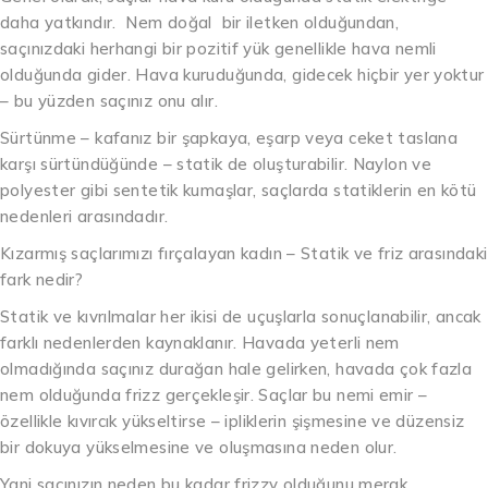
daha yatkındır. Nem doğal bir iletken olduğundan,
saçınızdaki herhangi bir pozitif yük genellikle hava nemli
olduğunda gider. Hava kuruduğunda, gidecek hiçbir yer yoktur
– bu yüzden saçınız onu alır.
Sürtünme – kafanız bir şapkaya, eşarp veya ceket taslana
karşı sürtündüğünde – statik de oluşturabilir. Naylon ve
polyester gibi sentetik kumaşlar, saçlarda statiklerin en kötü
nedenleri arasındadır.
Kızarmış saçlarımızı fırçalayan kadın – Statik ve friz arasındaki
fark nedir?
Statik ve kıvrılmalar her ikisi de uçuşlarla sonuçlanabilir, ancak
farklı nedenlerden kaynaklanır. Havada yeterli nem
olmadığında saçınız durağan hale gelirken, havada çok fazla
nem olduğunda frizz gerçekleşir. Saçlar bu nemi emir –
özellikle kıvırcık yükseltirse – ipliklerin şişmesine ve düzensiz
bir dokuya yükselmesine ve oluşmasına neden olur.
Yani saçınızın neden bu kadar frizzy olduğunu merak