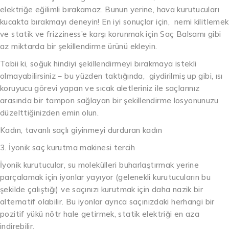
elektriğe eğilimli bırakamaz. Bunun yerine, hava kurutucuları
kucakta bırakmayı deneyin! En iyi sonuçlar için, nemi kilitlemek
ve statik ve frizziness’e karşı korunmak için Saç Balsamı gibi
az miktarda bir şekillendirme ürünü ekleyin.
Tabii ki, soğuk hindiyi şekillendirmeyi bırakmaya istekli
olmayabilirsiniz – bu yüzden taktığında, giydirilmiş up gibi, ısı
koruyucu görevi yapan ve sıcak aletleriniz ile saçlarınız
arasında bir tampon sağlayan bir şekillendirme losyonunuzu
düzelttiğinizden emin olun.
Kadın, tavanlı saçlı giyinmeyi durduran kadın
3. İyonik saç kurutma makinesi tercih
İyonik kurutucular, su molekülleri buharlaştırmak yerine
parçalamak için iyonlar yayıyor (gelenekli kurutucuların bu
şekilde çalıştığı) ve saçınızı kurutmak için daha nazik bir
alternatif olabilir. Bu iyonlar ayrıca saçınızdaki herhangi bir
pozitif yükü nötr hale getirmek, statik elektriği en aza
indirebilir.