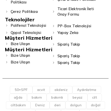
Politikası
Ticari Elektronik İleti
Çerez Politikası
Onay Formu
Teknolojiler
Polifenol Teknolojisi
PP-Box Teknolojisi
Qppol Teknolojisi
Yapay Zeka
Müşteri Hizmetleri
Bize Ulaşın
Sipariş Takip
Müşteri Hizmetleri
Bize Ulaşın
Sipariş Takip
Bize Ulaşın
Sipariş Takip
50+SPF
acvit
akdeniz
Aydınlatma
ağda
bakım
bakımlı
beyaz
cilt
ciltbakım
Deniz
deri
dolgun
doğal