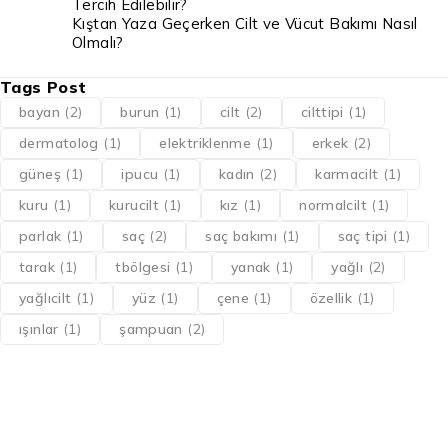
Tercih Edilebilir?
Kıştan Yaza Geçerken Cilt ve Vücut Bakımı Nasıl
Olmalı?
Tags Post
bayan
(2)
burun
(1)
cilt
(2)
cilttipi
(1)
dermatolog
(1)
elektriklenme
(1)
erkek
(2)
güneş
(1)
ipucu
(1)
kadın
(2)
karmacilt
(1)
kuru
(1)
kurucilt
(1)
kız
(1)
normalcilt
(1)
parlak
(1)
saç
(2)
saç bakımı
(1)
saç tipi
(1)
tarak
(1)
tbölgesi
(1)
yanak
(1)
yağlı
(2)
yağlıcilt
(1)
yüz
(1)
çene
(1)
özellik
(1)
ışınlar
(1)
şampuan
(2)