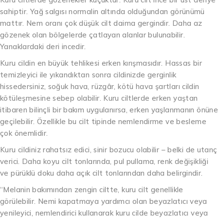
sahiptir. Yağ salgısı normalin altında olduğundan görünümü
mattır. Nem oranı çok düşük cilt daima gergindir. Daha az
gözenek olan bölgelerde çatlayan alanlar bulunabilir.
Yanaklardaki deri incedir.
Kuru cildin en büyük tehlikesi erken kırışmasıdır. Hassas bir
temizleyici ile yıkandıktan sonra cildinizde gerginlik
hissedersiniz, soğuk hava, rüzgâr, kötü hava şartları cildin
kötüleşmesine sebep olabilir. Kuru ciltlerde erken yaştan
itibaren bilinçli bir bakım uygulanırsa, erken yaşlanmanın önüne
geçilebilir. Özellikle bu cilt tipinde nemlendirme ve besleme
çok önemlidir.
Kuru cildiniz rahatsız edici, sinir bozucu olabilir – belki de utanç
verici. Daha koyu cilt tonlarında, pul pullama, renk değişikliği
ve pürüklü doku daha açık cilt tonlarından daha belirgindir.
“Melanin bakımından zengin ciltte, kuru cilt genellikle
görülebilir. Nemi kapatmaya yardımcı olan beyazlatıcı veya
yenileyici, nemlendirici kullanarak kuru cilde beyazlatıcı veya