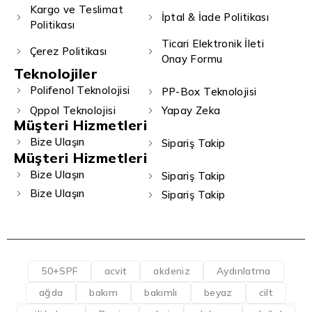
Kargo ve Teslimat
İptal & İade Politikası
Politikası
Ticari Elektronik İleti
Çerez Politikası
Onay Formu
Teknolojiler
Polifenol Teknolojisi
PP-Box Teknolojisi
Qppol Teknolojisi
Yapay Zeka
Müşteri Hizmetleri
Bize Ulaşın
Sipariş Takip
Müşteri Hizmetleri
Bize Ulaşın
Sipariş Takip
Bize Ulaşın
Sipariş Takip
50+SPF
acvit
akdeniz
Aydınlatma
ağda
bakım
bakımlı
beyaz
cilt