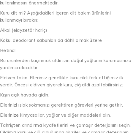
kullanılmasını önermektedir.
Kuru cilt mi? Aşağıdakileri içeren cilt bakım ürünlerini
kullanmayı bırakın:
Alkol (elayzetör hariç)
Koku, deodorant sabunları da dâhil olmak üzere
Retinol
Bu ürünlerden kaçınmak cildinizin doğal yağlarını korumasınıza
yardımcı olacaktır.
Eldiven takın. Ellerimiz genellikle kuru cildi fark ettiğimiz ilk
yerdir. Öncesi eldiven giyerek kuru, çiğ cildi azaltabilirsiniz:
Kışın açık havada gidin.
Ellerinizi ıslak sokmanızı gerektiren görevleri yerine getirir.
Ellerinize kimyasallar, yağlar ve diğer maddeleri alın.
Tahrişten arındırma kıyafetlerini ve çamaşır deterjanını seçin.
Cildimiz kuru ve çiğ olduğunda giysiler ve çamaşır deterjanın