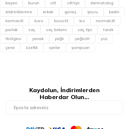
bayan
burun
cilt
cilttipi
dermatolog
elektriklenme
erkek
güneş
ipucu
kadın
karmacilt
kuru
kurucilt
kız
normalcilt
parlak
saç
saç bakımı
saç tipi
tarak
tbölgesi
yanak
yağlı
yağlıcilt
yüz
çene
özellik
ışınlar
şampuan
Kaydolun, İndirimlerden
Haberdar Olun...