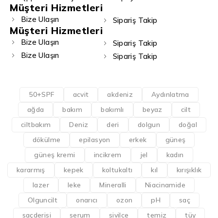
Müşteri Hizmetleri
Bize Ulaşın
Sipariş Takip
Müşteri Hizmetleri
Bize Ulaşın
Sipariş Takip
Bize Ulaşın
Sipariş Takip
50+SPF
acvit
akdeniz
Aydınlatma
ağda
bakım
bakımlı
beyaz
cilt
ciltbakım
Deniz
deri
dolgun
doğal
dökülme
epilasyon
erkek
güneş
güneş kremi
incikrem
jel
kadın
kararmış
kepek
koltukaltı
kıl
kırışıklık
lazer
leke
Mineralli
Niacinamide
Olguncilt
onarıcı
ozon
pH
saç
saçderisi
serum
sivilce
temiz
tüy