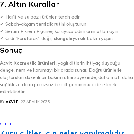
7. Altın Kurallar
✔ Hafif ve su bazlı ürünler tercih edin
✔ Sabah-akşam temizlik rutini oluşturun
✔ Serum + krem + güneş koruyucu adımlarını atlamayın
✔ Cildi “kurutarak” değil,
dengeleyerek
bakım yapın
Sonuç
Acvit Kozmetik ürünleri
, yağlı ciltlerin ihtiyaç duyduğu
denge, nem ve korumayı bir arada sunar. Doğru ürünlerle
oluşturulan düzenli bir bakım rutini sayesinde; daha mat, daha
sağlıklı ve daha pürüzsüz bir cilt görünümü elde etmek
mümkündür.
BY
ACVIT
22 ARALIK 2025
GENEL
Kuru ciltler için neler yapılmalıdır.