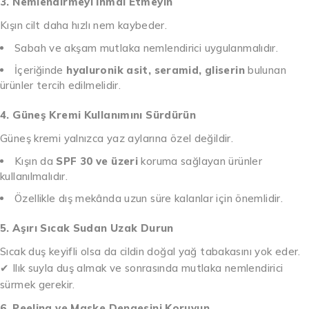
3. Nemlendirmeyi İhmal Etmeyin
Kışın cilt daha hızlı nem kaybeder.
Sabah ve akşam mutlaka nemlendirici uygulanmalıdır.
İçeriğinde
hyaluronik asit, seramid, gliserin
bulunan
ürünler tercih edilmelidir.
4. Güneş Kremi Kullanımını Sürdürün
Güneş kremi yalnızca yaz aylarına özel değildir.
Kışın da
SPF 30 ve üzeri
koruma sağlayan ürünler
kullanılmalıdır.
Özellikle dış mekânda uzun süre kalanlar için önemlidir.
5. Aşırı Sıcak Sudan Uzak Durun
Sıcak duş keyifli olsa da cildin doğal yağ tabakasını yok eder.
✔ Ilık suyla duş almak ve sonrasında mutlaka nemlendirici
sürmek gerekir.
6. Peeling ve Maske Dengesini Koruyun