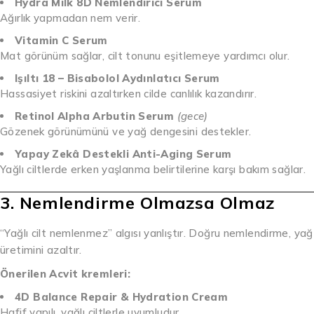
Hydra Milk 8D Nemlendirici Serum
Ağırlık yapmadan nem verir.
Vitamin C Serum
Mat görünüm sağlar, cilt tonunu eşitlemeye yardımcı olur.
Işıltı 18 – Bisabolol Aydınlatıcı Serum
Hassasiyet riskini azaltırken cilde canlılık kazandırır.
Retinol Alpha Arbutin Serum
(gece)
Gözenek görünümünü ve yağ dengesini destekler.
Yapay Zekâ Destekli Anti-Aging Serum
Yağlı ciltlerde erken yaşlanma belirtilerine karşı bakım sağlar.
3. Nemlendirme Olmazsa Olmaz
“Yağlı cilt nemlenmez” algısı yanlıştır. Doğru nemlendirme, yağ
üretimini azaltır.
Önerilen Acvit kremleri:
4D Balance Repair & Hydration Cream
Hafif yapılı, yağlı ciltlerle uyumludur.