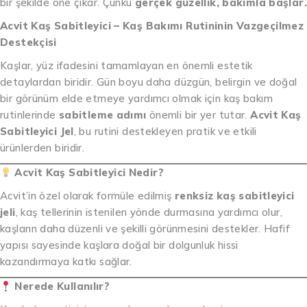
bir şekilde öne çıkar. Çünkü
gerçek güzellik, bakımla başlar.
Acvit Kaş Sabitleyici – Kaş Bakımı Rutininin Vazgeçilmez
Destekçisi
Kaşlar, yüz ifadesini tamamlayan en önemli estetik
detaylardan biridir. Gün boyu daha düzgün, belirgin ve doğal
bir görünüm elde etmeye yardımcı olmak için kaş bakım
rutinlerinde
sabitleme adımı
önemli bir yer tutar.
Acvit Kaş
Sabitleyici Jel
, bu rutini destekleyen pratik ve etkili
ürünlerden biridir.
Acvit Kaş Sabitleyici Nedir?
Acvit’in özel olarak formüle edilmiş
renksiz kaş sabitleyici
jeli
, kaş tellerinin istenilen yönde durmasına yardımcı olur,
kaşların daha düzenli ve şekilli görünmesini destekler. Hafif
yapısı sayesinde kaşlara doğal bir dolgunluk hissi
kazandırmaya katkı sağlar.
Nerede Kullanılır?