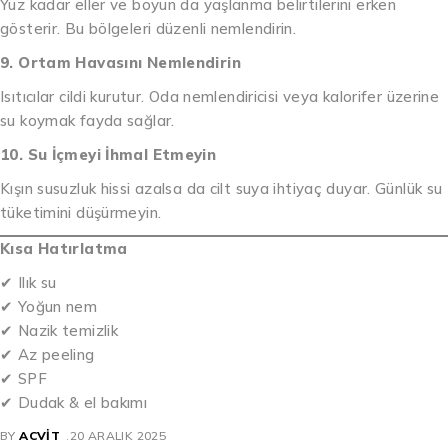
Yüz kadar eller ve boyun da yaşlanma belirtilerini erken
gösterir. Bu bölgeleri düzenli nemlendirin.
9. Ortam Havasını Nemlendirin
Isıtıcılar cildi kurutur. Oda nemlendiricisi veya kalorifer üzerine
su koymak fayda sağlar.
10. Su İçmeyi İhmal Etmeyin
Kışın susuzluk hissi azalsa da cilt suya ihtiyaç duyar. Günlük su
tüketimini düşürmeyin.
Kısa Hatırlatma
✔ Ilık su
✔ Yoğun nem
✔ Nazik temizlik
✔ Az peeling
✔ SPF
✔ Dudak & el bakımı
BY
ACVIT
20 ARALIK 2025