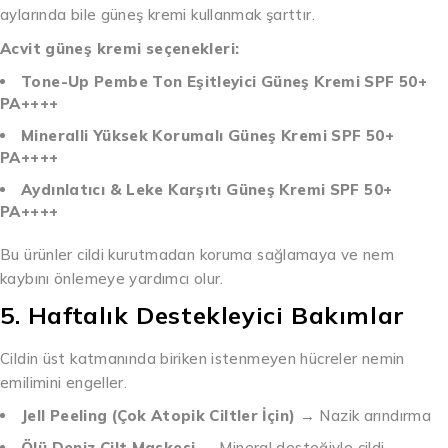
aylarında bile güneş kremi kullanmak şarttır.
Acvit güneş kremi seçenekleri:
Tone-Up Pembe Ton Eşitleyici Güneş Kremi SPF 50+
PA++++
Mineralli Yüksek Korumalı Güneş Kremi SPF 50+
PA++++
Aydınlatıcı & Leke Karşıtı Güneş Kremi SPF 50+
PA++++
Bu ürünler cildi kurutmadan koruma sağlamaya ve nem
kaybını önlemeye yardımcı olur.
5. Haftalık Destekleyici Bakımlar
Cildin üst katmanında biriken istenmeyen hücreler nemin
emilimini engeller.
Jell Peeling (Çok Atopik Ciltler İçin)
→ Nazik arındırma
Ölü Deniz Cilt Maskesi
→ Mineral desteğiyle cildi