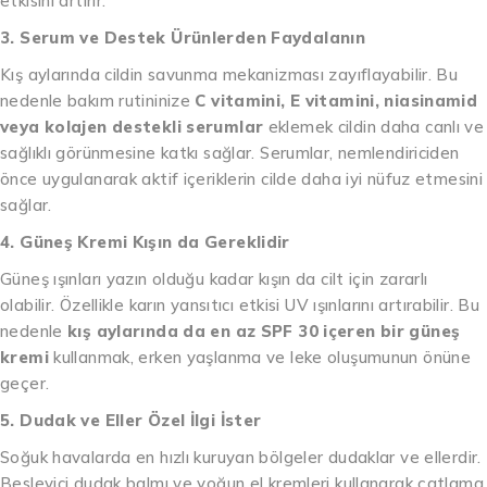
etkisini artırır.
3. Serum ve Destek Ürünlerden Faydalanın
Kış aylarında cildin savunma mekanizması zayıflayabilir. Bu
nedenle bakım rutininize
C vitamini, E vitamini, niasinamid
veya kolajen destekli serumlar
eklemek cildin daha canlı ve
sağlıklı görünmesine katkı sağlar. Serumlar, nemlendiriciden
önce uygulanarak aktif içeriklerin cilde daha iyi nüfuz etmesini
sağlar.
4. Güneş Kremi Kışın da Gereklidir
Güneş ışınları yazın olduğu kadar kışın da cilt için zararlı
olabilir. Özellikle karın yansıtıcı etkisi UV ışınlarını artırabilir. Bu
nedenle
kış aylarında da en az SPF 30 içeren bir güneş
kremi
kullanmak, erken yaşlanma ve leke oluşumunun önüne
geçer.
5. Dudak ve Eller Özel İlgi İster
Soğuk havalarda en hızlı kuruyan bölgeler dudaklar ve ellerdir.
Besleyici dudak balmı ve yoğun el kremleri kullanarak çatlama