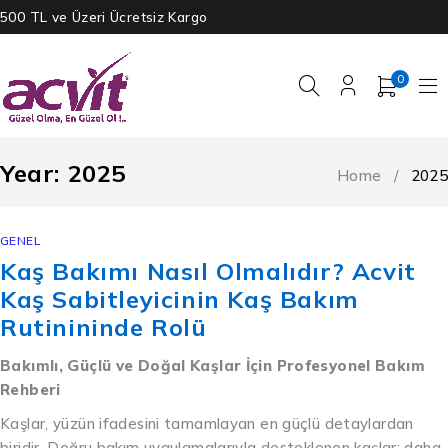
500 TL ve Üzeri Ücretsiz Kargo
0
Year: 2025
Home
/
2025
GENEL
Kaş Bakımı Nasıl Olmalıdır? Acvit
Kaş Sabitleyicinin Kaş Bakım
Rutinininde Rolü
Bakımlı, Güçlü ve Doğal Kaşlar İçin Profesyonel Bakım
Rehberi
Kaşlar, yüzün ifadesini tamamlayan en güçlü detaylardan
biridir. Doğru bakım uygulamalarıyla desteklenen kaşlar; daha