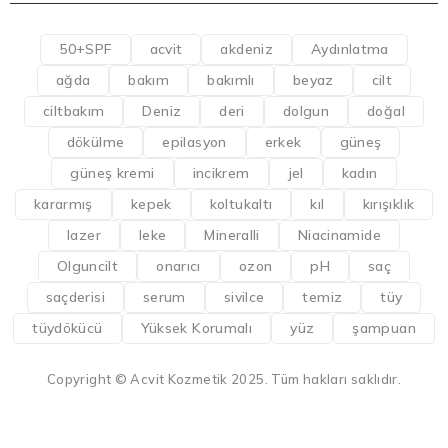
50+SPF
acvit
akdeniz
Aydınlatma
ağda
bakım
bakımlı
beyaz
cilt
ciltbakım
Deniz
deri
dolgun
doğal
dökülme
epilasyon
erkek
güneş
güneş kremi
incikrem
jel
kadın
kararmış
kepek
koltukaltı
kıl
kırışıklık
lazer
leke
Mineralli
Niacinamide
Olguncilt
onarıcı
ozon
pH
saç
saçderisi
serum
sivilce
temiz
tüy
tüydökücü
Yüksek Korumalı
yüz
şampuan
Copyright © Acvit Kozmetik 2025. Tüm hakları saklıdır.