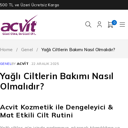
500 TL ve Üzeri Ücretsiz Kargo
0
Home
/
Genel
/
Yağlı Ciltlerin Bakımı Nasıl Olmalıdır?
GENEL
BY
ACVIT
22 ARALIK 2025
Yağlı Ciltlerin Bakımı Nasıl
Olmalıdır?
Acvit Kozmetik ile Dengeleyici &
Mat Etkili Cilt Rutini
Yağlı ciltler; gün içinde parlamaya, gözenek tıkanıklığına ve