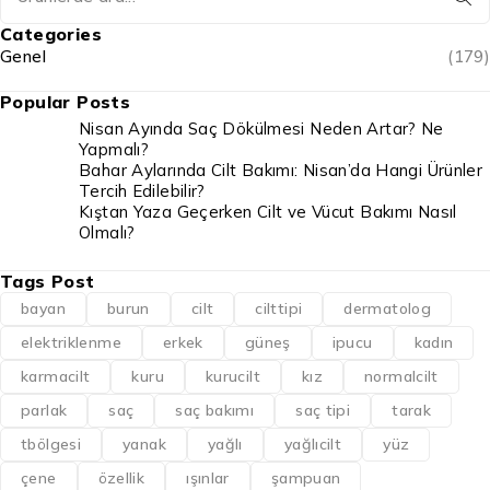
Categories
Genel
(179)
Popular Posts
Nisan Ayında Saç Dökülmesi Neden Artar? Ne
Yapmalı?
Bahar Aylarında Cilt Bakımı: Nisan’da Hangi Ürünler
Tercih Edilebilir?
Kıştan Yaza Geçerken Cilt ve Vücut Bakımı Nasıl
Olmalı?
Tags Post
bayan
burun
cilt
cilttipi
dermatolog
elektriklenme
erkek
güneş
ipucu
kadın
karmacilt
kuru
kurucilt
kız
normalcilt
parlak
saç
saç bakımı
saç tipi
tarak
tbölgesi
yanak
yağlı
yağlıcilt
yüz
çene
özellik
ışınlar
şampuan