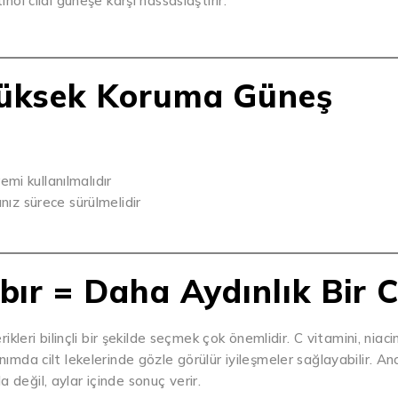
inol cildi güneşe karşı hassaslaştırır.
Yüksek Koruma Güneş
mi kullanılmalıdır
nız sürece sürülmelidir
bır = Daha Aydınlık Bir C
rikleri bilinçli bir şekilde seçmek çok önemlidir. C vitamini, niac
nımda cilt lekelerinde gözle görülür iyileşmeler sağlayabilir. An
 değil, aylar içinde sonuç verir.