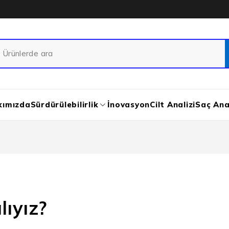
kımızda
Sürdürülebilirlik
İnovasyon
Cilt Analizi
Saç Anal
lıyız?