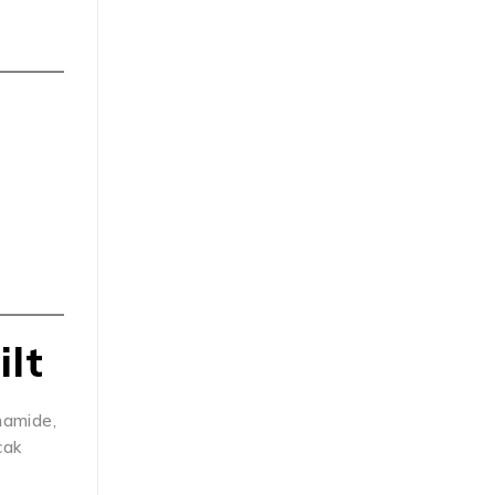
ilt
inamide,
cak