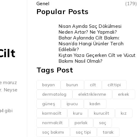
Genel
(179)
Popular Posts
Nisan Ayında Saç Dökülmesi
Neden Artar? Ne Yapmalı?
Bahar Aylarında Cilt Bakımı:
Nisan’da Hangi Ürünler Tercih
Cilt
Edilebilir?
Kıştan Yaza Geçerken Cilt ve Vücut
Bakımı Nasıl Olmalı?
Tags Post
eşe maruz
bayan
burun
cilt
cilttipi
ir. Neyse
dermatolog
elektriklenme
erkek
güneş
ipucu
kadın
ol
gibi
karmacilt
kuru
kurucilt
kız
normalcilt
parlak
saç
saç bakımı
saç tipi
tarak