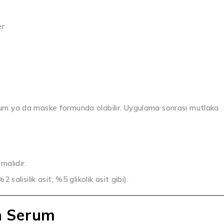
er
serum ya da maske formunda olabilir. Uygulama sonrası mutlaka
lmalıdır.
alisilik asit, %5 glikolik asit gibi).
n Serum