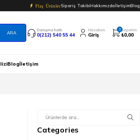
Sipariş Takibi
Hakkımızda
İletişim
Blog
Flaş Ürünler
0
Danışma hattı
Hesabım
Sepetim
0(212) 540 55 44
Giriş
₺
0,00
izi
Blog
İletişim
Categories