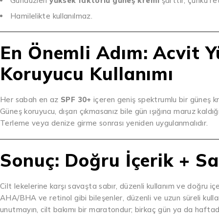
Gündüzleri
yüksek faktörlü güneş kremi
şarttır, çünkü ret
Hamilelikte kullanılmaz.
En Önemli Adım: Acvit 
Koruyucu Kullanımı
Her sabah en az
SPF 30+
içeren geniş spektrumlu bir güneş kre
Güneş koruyucu, dışarı çıkmasanız bile gün ışığına maruz kaldığı
Terleme veya denize girme sonrası yeniden uygulanmalıdır.
Sonuç: Doğru İçerik + Sa
Cilt lekelerine karşı savaşta sabır, düzenli kullanım ve doğru içe
AHA/BHA ve retinol gibi bileşenler, düzenli ve uzun süreli kulla
unutmayın, cilt bakımı bir maratondur; birkaç gün ya da haftada