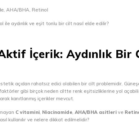
amide, AHA/BHA, Retinol
le aydınlık ve eşit tonlu bir cilt nasıl elde edilir?
 Aktif İçerik: Aydınlık Bir 
 estetik açıdan rahatsız edici olabilen bir cilt problemidir. Gün
aktörler gibi birçok neden ciltte renk eşitsizliklerine yol açabil
arak kanıtlanmış içerikler mevcut.
oynayan
C vitamini
,
Niacinamide
,
AHA/BHA asitleri
ve
Retin
asıl kullanılır ve nelere dikkat edilmelidir?