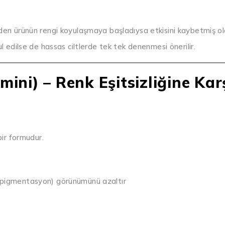
üzden ürünün rengi koyulaşmaya başladıysa etkisini kaybetmiş ola
bul edilse de hassas ciltlerde tek tek denenmesi önerilir.
mini) – Renk Eşitsizliğine Kar
bir formudur.
perpigmentasyon) görünümünü azaltır