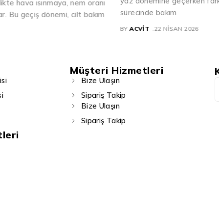
yaz dönemine geçerken farklı ihtiyaçlar gösterebilir. Bu 
nı
sürecinde bakım
ım
BY
ACVIT
22 NISAN 2026
Müşteri Hizmetleri
isi
Bize Ulaşın
i
Sipariş Takip
Bize Ulaşın
Sipariş Takip
leri