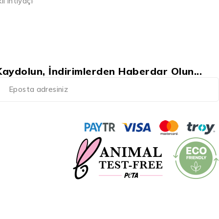
geçiş
ayı, cilt için hassas bir dönem olabilir. Kışın soğuk ve
etkilerinden
BY
ACVIT
22 NISAN 2026
Kaydolun, İndirimlerden Haberdar Olun...