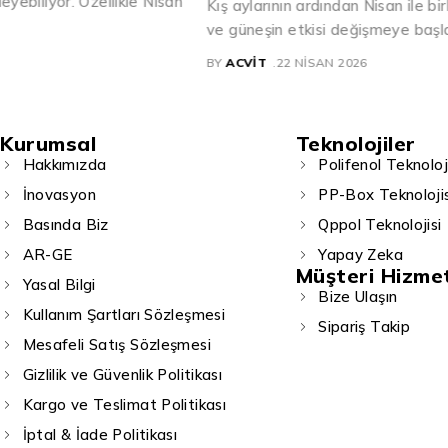
Kış aylarının ardından Nisan ile birlikte hava ısınmaya, nem ora
ve güneşin etkisi değişmeye başlar. Bu geçiş dönemi, cilt bak
BY
ACVIT
22 NISAN 2026
Kurumsal
Teknolojiler
Hakkımızda
Polifenol Teknoloj
İnovasyon
PP-Box Teknolojis
Basında Biz
Qppol Teknolojisi
AR-GE
Yapay Zeka
Müşteri Hizmet
Yasal Bilgi
Bize Ulaşın
Kullanım Şartları Sözleşmesi
Sipariş Takip
Mesafeli Satış Sözleşmesi
Gizlilik ve Güvenlik Politikası
Kargo ve Teslimat Politikası
İptal & İade Politikası