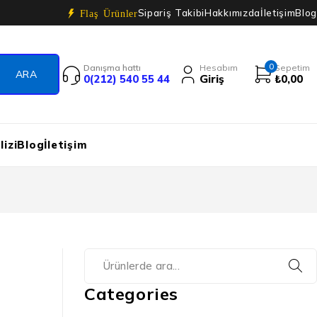
Sipariş Takibi
Hakkımızda
İletişim
Blog
Flaş Ürünler
0
Danışma hattı
Hesabım
Sepetim
0(212) 540 55 44
Giriş
₺
0,00
izi
Blog
İletişim
Categories