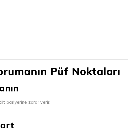
 Korumanın Püf Noktaları
lanın
lt bariyerine zarar verir.
Şart