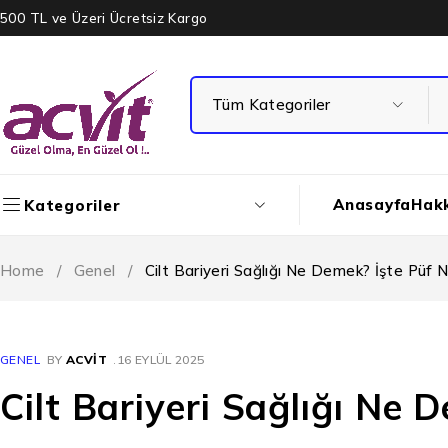
500 TL ve Üzeri Ücretsiz Kargo
Anasayfa
Hak
Kategoriler
Home
/
Genel
/
Cilt Bariyeri Sağlığı Ne Demek? İşte Püf 
GENEL
BY
ACVIT
16 EYLÜL 2025
Cilt Bariyeri Sağlığı Ne 