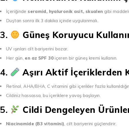
İçeriğinde
seramid, hyaluronik asit, skualen
gibi maddeler
Duştan sonra ilk 3 dakika içinde uygulanmalı.
3.
Güneş Koruyucu Kullanı
UV ışınları cilt bariyerini bozar.
Her gün,
en az SPF 30
içeren bir güneş kremi kullanın.
4.
Aşırı Aktif İçeriklerden 
Retinol, AHA/BHA, C vitamini gibi içerikler fazla kullanıldığın
Cildiniz hassassa, bu içeriklere yavaş başlayın.
5.
Cildi Dengeleyen Ürünle
Niacinamide (B3 vitamini)
, cilt bariyerini güçlendirir.