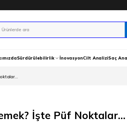
kımızda
Sürdürülebilirlik
İnovasyon
Cilt Analizi
Saç Anal
Noktalar…
Demek? İşte Püf Noktalar…