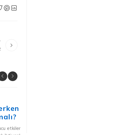
r
z
GENEL
ut
Nisan Ayında Cilt Bakımı Nası
Yapılmalı?
har ve
Mevsim geçişleri, özellikle de baharın kendini hisset