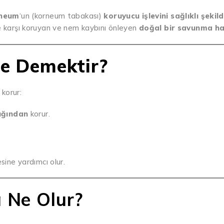
rneum
‘un (korneum tabakası)
koruyucu işlevini sağlıklı şekil
re karşı koruyan ve nem kaybını önleyen
doğal bir savunma ha
Ne Demektir?
 korur:
şığından
korur.
esine yardımcı olur.
a Ne Olur?