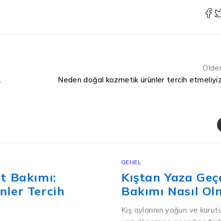
Olde
 Noktalar
Neden doğal kozmetik ürünler tercih etmeliyi
GENEL
Kıştan Yaza Geçerken Cilt ve Vüc
Bakımı Nasıl Olmalı?
Kış aylarının yoğun ve kurutucu etkilerinden çıkan cilt, ba