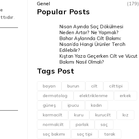
Genel
(179)
de
Popular Posts
ttıdır
.
Nisan Ayında Saç Dökülmesi
Neden Artar? Ne Yapmalı?
Bahar Aylarında Cilt Bakımı:
Nisan’da Hangi Ürünler Tercih
Edilebilir?
Kıştan Yaza Geçerken Cilt ve Vücut
Bakımı Nasıl Olmalı?
Tags Post
bayan
burun
cilt
cilttipi
dermatolog
elektriklenme
erkek
güneş
ipucu
kadın
karmacilt
kuru
kurucilt
kız
normalcilt
parlak
saç
saç bakımı
saç tipi
tarak