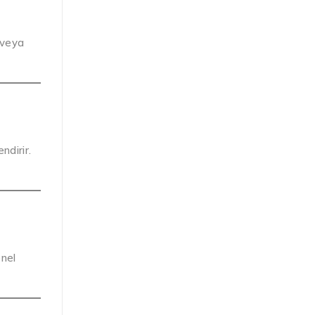
e veya
ndirir.
onel