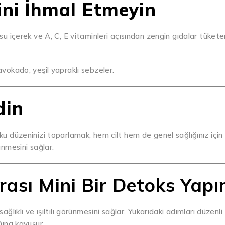
ni İhmal Etmeyin
 su içerek ve A, C, E vitaminleri açısından zengin gıdalar tükete
avokado, yeşil yapraklı sebzeler.
din
yku düzeninizi toparlamak, hem cilt hem de genel sağlığınız için
ünmesini sağlar.
nrası Mini Bir Detoks Yapı
ağlıklı ve ışıltılı görünmesini sağlar. Yukarıdaki adımları düzenli
ğına kavuşur.