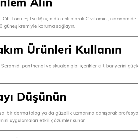
nlem Alın
r. Cilt tonu eşitsizliği için düzenli olarak C vitamini, niacinamid
 50 güneş kremiyle koruma sağlayın.
akım Ürünleri Kullanın
 Seramid, panthenol ve skualen gibi içerikler cilt bariyerini güçle
ayı Düşünün
varsa, bir dermatolog ya da güzellik uzmanına danışarak profesy
amini uygulamaları etkili çözümler sunar.