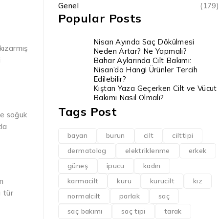
Genel
(179)
Popular Posts
Nisan Ayında Saç Dökülmesi
 kızarmış
Neden Artar? Ne Yapmalı?
i
Bahar Aylarında Cilt Bakımı:
Nisan’da Hangi Ürünler Tercih
Edilebilir?
Kıştan Yaza Geçerken Cilt ve Vücut
Bakımı Nasıl Olmalı?
Tags Post
ze soğuk
la
bayan
burun
cilt
cilttipi
dermatolog
elektriklenme
erkek
güneş
ipucu
kadın
em
karmacilt
kuru
kurucilt
kız
 tür
normalcilt
parlak
saç
saç bakımı
saç tipi
tarak