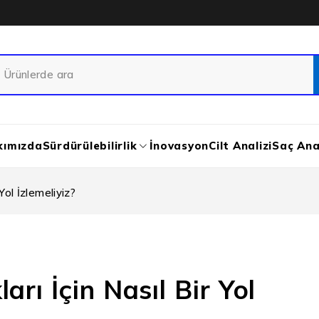
kımızda
Sürdürülebilirlik
İnovasyon
Cilt Analizi
Saç Anal
Yol İzlemeliyiz?
rı İçin Nasıl Bir Yol