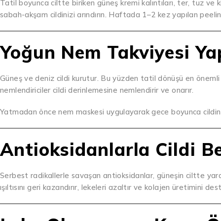
Tatil boyunca ciltte biriken güneş kremi kalıntıları, ter, tuz ve k
sabah-akşam cildinizi arındırın. Haftada 1–2 kez yapılan peelin
Yoğun Nem Takviyesi Ya
Güneş ve deniz cildi kurutur. Bu yüzden tatil dönüşü en öneml
nemlendiriciler cildi derinlemesine nemlendirir ve onarır.
Yatmadan önce nem maskesi uygulayarak gece boyunca cildin n
Antioksidanlarla Cildi B
Serbest radikallerle savaşan antioksidanlar, güneşin ciltte yara
ışıltısını geri kazandırır, lekeleri azaltır ve kolajen üretimini des