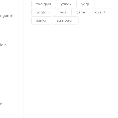
tbölgesi
yanak
yağlı
yağlıcilt
yüz
çene
özellik
m genel
ışınlar
şampuan
ldin
r