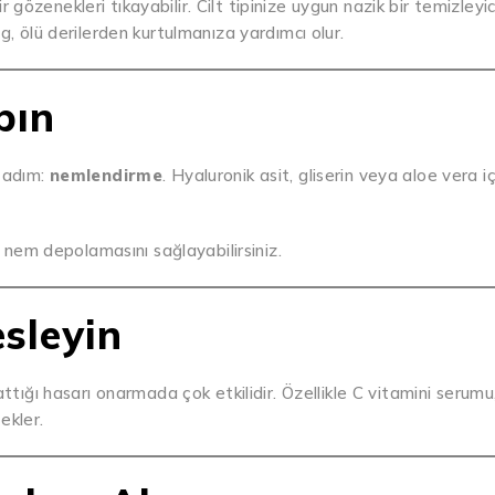
ir gözenekleri tıkayabilir. Cilt tipinize uygun nazik bir temizleyic
g, ölü derilerden kurtulmanıza yardımcı olur.
pın
i adım:
nemlendirme
. Hyaluronik asit, gliserin veya aloe vera i
em depolamasını sağlayabilirsiniz.
esleyin
ttığı hasarı onarmada çok etkilidir. Özellikle C vitamini serumu,
tekler.