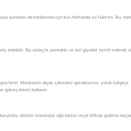
unuzu içeriden desteklemek için bol miktarda su tüketin. Bu, he
riş edebilir. Bu süreçte pamuklu ve bol giysiler tercih ederek ci
sterin. Mecburen dışarı çıkmanız gerekiyorsa, yanık bölgeyi
r güneş kremi kullanın.
urumda, doktor önerisiyle ağrı kesici veya iltihap giderici ilaçla