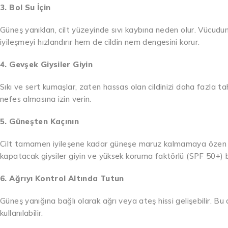
3. Bol Su İçin
Güneş yanıkları, cilt yüzeyinde sıvı kaybına neden olur. Vücud
iyileşmeyi hızlandırır hem de cildin nem dengesini korur.
4. Gevşek Giysiler Giyin
Sıkı ve sert kumaşlar, zaten hassas olan cildinizi daha fazla tah
nefes almasına izin verin.
5. Güneşten Kaçının
Cilt tamamen iyileşene kadar güneşe maruz kalmamaya özen gö
kapatacak giysiler giyin ve yüksek koruma faktörlü (SPF 50+) bi
6. Ağrıyı Kontrol Altında Tutun
Güneş yanığına bağlı olarak ağrı veya ateş hissi gelişebilir. Bu d
kullanılabilir.