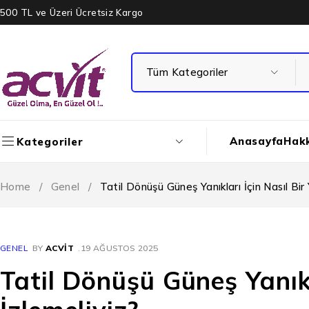
500 TL ve Üzeri Ücretsiz Kargo
Anasayfa
Hak
Kategoriler
Home
/
Genel
/
Tatil Dönüşü Güneş Yanıkları İçin Nasıl Bir 
GENEL
BY
ACVIT
19 AĞUSTOS 2025
Tatil Dönüşü Güneş Yanıkla