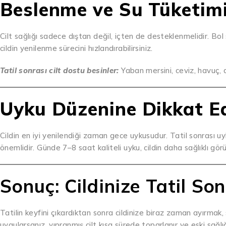
Beslenme ve Su Tüketimi
Cilt sağlığı sadece dıştan değil, içten de desteklenmelidir. Bol
cildin yenilenme sürecini hızlandırabilirsiniz.
Tatil sonrası cilt dostu besinler:
Yaban mersini, ceviz, havuç, 
Uyku Düzenine Dikkat E
Cildin en iyi yenilendiği zaman gece uykusudur. Tatil sonrası u
önemlidir. Günde 7–8 saat kaliteli uyku, cildin daha sağlıklı gör
Sonuç: Cildinize Tatil So
Tatilin keyfini çıkardıktan sonra cildinize biraz zaman ayırmak, s
uygularsanız, yıpranmış cilt kısa sürede toparlanır ve eski sağlı