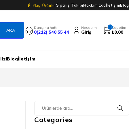
Sipariş Takibi
Hakkımızda
İletişim
Blog
Flaş Ürünler
0
Danışma hattı
Hesabım
Sepetim
0(212) 540 55 44
Giriş
₺
0,00
izi
Blog
İletişim
Categories