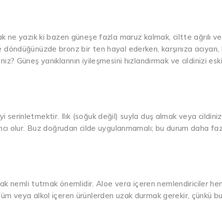
cak ne yazık ki bazen güneşe fazla maruz kalmak, ciltte ağrılı ve
eve döndüğünüzde bronz bir ten hayal ederken, karşınıza acıyan,
nız? Güneş yanıklarının iyileşmesini hızlandırmak ve cildinizi esk
i serinletmektir. Ilık (soğuk değil) suyla duş almak veya cildini
cı olur. Buz doğrudan cilde uygulanmamalı; bu durum daha faz
olarak nemli tutmak önemlidir. Aloe vera içeren nemlendiriciler h
arfüm veya alkol içeren ürünlerden uzak durmak gerekir, çünkü bu