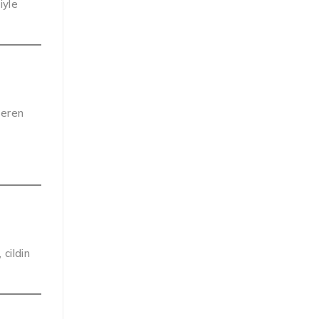
iyle
çeren
 cildin