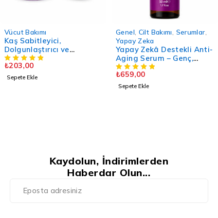
Genel
,
Cilt Bakımı
,
Serumlar
,
Vücut Bakımı
Tüy Dökücü Krem - Unise
Yapay Zeka
Yapay Zekâ Destekli Anti-
/150 ML.
Aging Serum – Genç,
₺
359,00
Dinamik ve Kişiye Özel
₺
659,00
Cilt Bakımı - 50 ML
Sepete Ekle
Sepete Ekle
Kaydolun, İndirimlerden
Haberdar Olun...