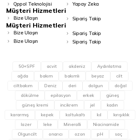
Qppol Teknolojisi
Yapay Zeka
Müşteri Hizmetleri
Bize Ulaşın
Sipariş Takip
Müşteri Hizmetleri
Bize Ulaşın
Sipariş Takip
Bize Ulaşın
Sipariş Takip
50+SPF
acvit
akdeniz
Aydınlatma
ağda
bakım
bakımlı
beyaz
cilt
ciltbakım
Deniz
deri
dolgun
doğal
dökülme
epilasyon
erkek
güneş
güneş kremi
incikrem
jel
kadın
kararmış
kepek
koltukaltı
kıl
kırışıklık
lazer
leke
Mineralli
Niacinamide
Olguncilt
onarıcı
ozon
pH
saç