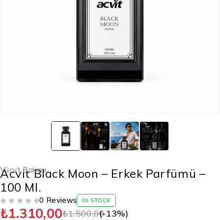
Vücut Bakımı
Acvit Black Moon – Erkek Parfümü –
100 Ml.
0 Reviews
IN STOCK
₺
1.310,00
5 ÜZERINDEN
OY ALDI
₺
1.500,00
(-
13
%)