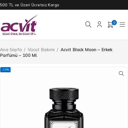
500 TL ve Üzeri Ücretsiz Kargo
0
Ana Sayfa
/
Vücut Bakımı
/
Acvit Black Moon – Erkek
Parfümü – 100 Ml.
-13%