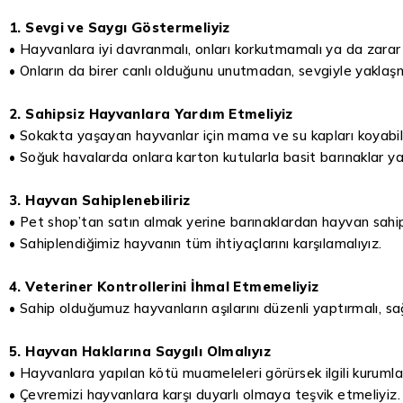
1. Sevgi ve Saygı Göstermeliyiz
• Hayvanlara iyi davranmalı, onları korkutmamalı ya da zarar
• Onların da birer canlı olduğunu unutmadan, sevgiyle yaklaşm
2. Sahipsiz Hayvanlara Yardım Etmeliyiz
• Sokakta yaşayan hayvanlar için mama ve su kapları koyabili
• Soğuk havalarda onlara karton kutularla basit barınaklar yap
3. Hayvan Sahiplenebiliriz
• Pet shop’tan satın almak yerine barınaklardan hayvan sahi
• Sahiplendiğimiz hayvanın tüm ihtiyaçlarını karşılamalıyız.
4. Veteriner Kontrollerini İhmal Etmemeliyiz
• Sahip olduğumuz hayvanların aşılarını düzenli yaptırmalı, sağl
5. Hayvan Haklarına Saygılı Olmalıyız
• Hayvanlara yapılan kötü muameleleri görürsek ilgili kuruml
• Çevremizi hayvanlara karşı duyarlı olmaya teşvik etmeliyiz.