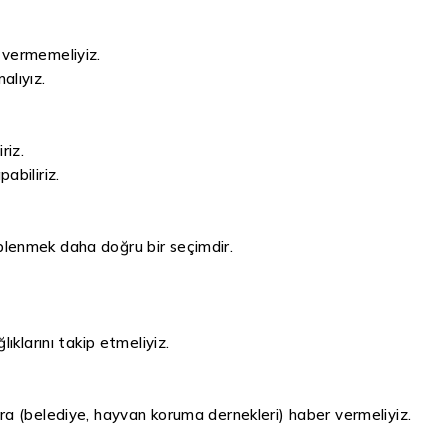
 vermemeliyiz.
alıyız.
riz.
abiliriz.
plenmek daha doğru bir seçimdir.
ıklarını takip etmeliyiz.
ara (belediye, hayvan koruma dernekleri) haber vermeliyiz.