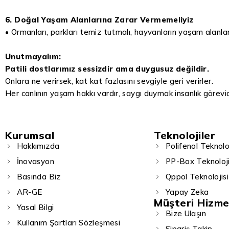
6. Doğal Yaşam Alanlarına Zarar Vermemeliyiz
• Ormanları, parkları temiz tutmalı, hayvanların yaşam alanlar
Unutmayalım:
Patili dostlarımız sessizdir ama duygusuz değildir.
Onlara ne verirsek, kat kat fazlasını sevgiyle geri verirler.
Her canlının yaşam hakkı vardır, saygı duymak insanlık görevid
Kurumsal
Teknolojiler
Hakkımızda
Polifenol Teknoloj
İnovasyon
PP-Box Teknoloji
Basında Biz
Qppol Teknolojisi
AR-GE
Yapay Zeka
Müşteri Hizme
Yasal Bilgi
Bize Ulaşın
Kullanım Şartları Sözleşmesi
Sipariş Takip