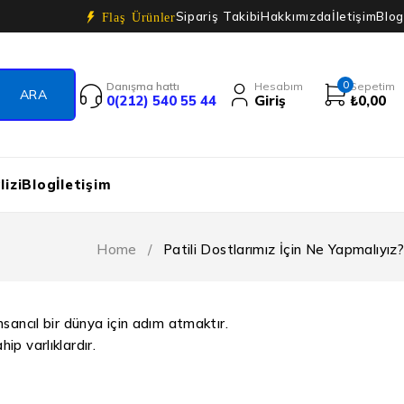
Sipariş Takibi
Hakkımızda
İletişim
Blog
Flaş Ürünler
0
Danışma hattı
Hesabım
Sepetim
0(212) 540 55 44
Giriş
₺
0,00
izi
Blog
İletişim
Home
/
Patili Dostlarımız İçin Ne Yapmalıyız?
ancıl bir dünya için adım atmaktır.
ip varlıklardır.