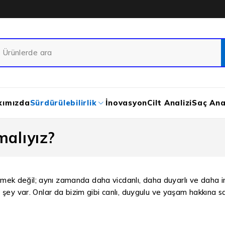
kımızda
Sürdürülebilirlik
İnovasyon
Cilt Analizi
Saç Anal
malıyız?
ek değil; aynı zamanda daha vicdanlı, daha duyarlı ve daha ins
 şey var. Onlar da bizim gibi canlı, duygulu ve yaşam hakkına sah