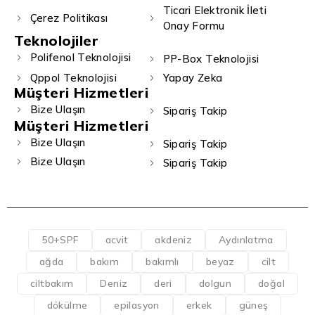
Ticari Elektronik İleti
Çerez Politikası
Onay Formu
Teknolojiler
Polifenol Teknolojisi
PP-Box Teknolojisi
Qppol Teknolojisi
Yapay Zeka
Müşteri Hizmetleri
Bize Ulaşın
Sipariş Takip
Müşteri Hizmetleri
Bize Ulaşın
Sipariş Takip
Bize Ulaşın
Sipariş Takip
50+SPF
acvit
akdeniz
Aydınlatma
ağda
bakım
bakımlı
beyaz
cilt
ciltbakım
Deniz
deri
dolgun
doğal
dökülme
epilasyon
erkek
güneş